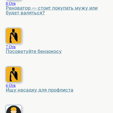
8
Отв
Реноватор — стоит покупать мужу или
будет валяться?
7
Отв
Посоветуйте бензокосу
6
Отв
Ищу насадку для профлиста