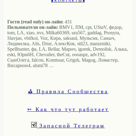
● К О Н Т А К Т Ы ●
Гости (read only) он-лайн:
431
Пользователи он-лайн:
BMV1, ПМ, cpt, UStaV, федор,
tom, LA, xiao, nvs, Milka60369, ura567, gaddag, Pronyra,
Slavjan, vbifkol, Voz, Кира, saksaul, Мульсик, Саныч,
Людмилка, Alis, Drue, АлексКов, stil23, marazmiki,
Spellhunter, фа, LA, Bellar, Марич, igornk, Demolisk, Алька,
eski, ЮрийН, Chevalier, theCut, oooaspz, adv192,
СынОлега, falcon, Komissar, Grigsh, Magog, Ломастер,
Висариoн4, alsmi78 …
⛳ Правила Сообщества
➳ Как что тут работает
Запасной Телеграм