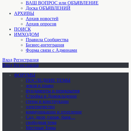
ВАШ ВОПРОС или ОБЪЯВЛЕНИЕ
Доска ОБЪЯВЛЕНИЙ
АРХИВЫ
Архив новостей
Архив опросов
ПОИСК
ИМХОДОМ
Правила Сообщества
Бизнес-интеграция
Форма связи с Админами
Вход
Регистрация
Вход
Регистрация
ФОРУМЫ
ПОСЛЕДНИЕ ТЕМЫ
земля и право
фундаменты и перекрытия
Стройка и Домовладение
стены и конструкции
электричество
коммуникации и отопление
Cад, двор, гараж, баня…
свободная тема
Местные Темы