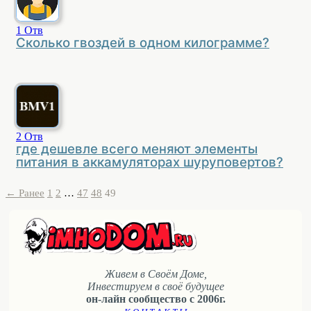
1
Отв
Сколько гвоздей в одном килограмме?
2
Отв
где дешевле всего меняют элементы
питания в аккамуляторах шуруповертов?
← Ранее
1
2
…
47
48
49
Живем в Своём Доме,
Инвестируем в своё будущее
он-лайн сообщество с 2006г.