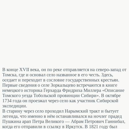
В конце XVII века, он по реке отправляется на северо-запад от
Томска, где и основал село названное в его честь. Здесь,
оседает и переходит в сословие государственных крестьян.
Первые сведения о селе Зоркальцево встречаются в книге
немецкого историка Герхарда Фридриха Миллера «Описание
Томского уезда Тобольской провинции Сибири». В октябре
1734 года он проезжал через село как участник Сибирской
экспедиции.
В старину через село проходил Нарымский тракт и бытует
легенда, что именно в нём останавливался на ночлег прадед
Пушкина арап Петра Великого — Абрам Петрович Ганнибал,
когда его отправили в ссылку в Иркутск. В 1821 году был