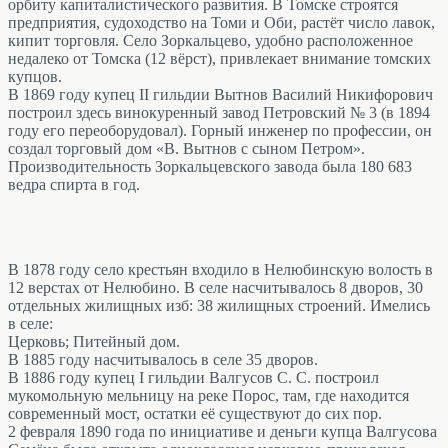
орбиту капиталистического развития. В Томске строятся
предприятия, судоходство на Томи и Оби, растёт число лавок,
кипит торговля. Село Зоркальцево, удобно расположенное
недалеко от Томска (12 вёрст), привлекает внимание томских
купцов.
В 1869 году купец II гильдии Вытнов Василий Никифорович
построил здесь винокуренный завод Петровский № 3 (в 1894
году его переоборудовал). Горный инженер по профессии, он
создал торговый дом «В. Вытнов с сыном Петром».
Производительность Зоркальцевского завода была 180 683
ведра спирта в год.
В 1878 году село крестьян входило в Нелюбинскую волость в
12 верстах от Нелюбино. В селе насчитывалось 8 дворов, 30
отдельных жилищных изб: 38 жилищных строений. Имелись
в селе:
Церковь; Питейный дом.
В 1885 году насчитывалось в селе 35 дворов.
В 1886 году купец I гильдии Валгусов С. С. построил
мукомольную мельницу на реке Порос, там, где находится
современный мост, остатки её существуют до сих пор.
2 февраля 1890 года по инициативе и деньги купца Валгусова