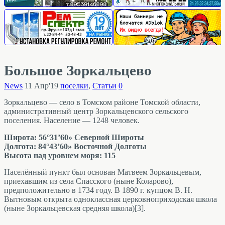
Большое Зоркальцево
News
11 Апр'19
поселки
,
Статьи
0
Зоркальцево — село в Томском районе Томской области,
административный центр Зоркальцевского сельского
поселения. Население — 1248 человек.
Широта: 56°31’60» Северной Широты
Долгота: 84°43’60» Восточной Долготы
Высота над уровнем моря: 115
Населённый пункт был основан Матвеем Зоркальцевым,
приехавшим из села Спасского (ныне Коларово),
предположительно в 1734 году. В 1890 г. купцом В. Н.
Вытновым открыта одноклассная церковноприходская школа
(ныне Зоркальцевская средняя школа)[3].