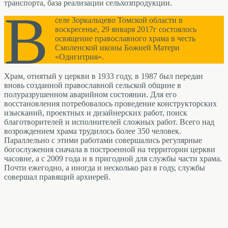
транспорта, база реализации сельхозпродукции.
В
селе Зоркальцево Томской области в
воскресенье, 29 января 2017г состоялось
освящение православного храма в честь
Смоленской иконы Божией Матери
«Одигитрия».
Храм, отнятый у церкви в 1933 году, в 1987 был передан
вновь созданной православной сельской общине в
полуразрушенном аварийном состоянии. Для его
восстановления потребовалось проведение конструкторских
изысканий, проектных и дизайнерских работ, поиск
благотворителей и исполнителей сложных работ. Всего над
возрождением храма трудилось более 350 человек.
Параллельно с этими работами совершались регулярные
богослужения сначала в построенной на территории церкви
часовне, а с 2009 года и в пригодной для службы части храма.
Почти ежегодно, а иногда и несколько раз в году, службы
совершал правящий архиерей.