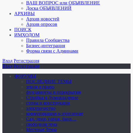
ВАШ ВОПРОС или ОБЪЯВЛЕНИЕ
Доска ОБЪЯВЛЕНИЙ
АРХИВЫ
Архив новостей
Архив опросов
ПОИСК
ИМХОДОМ
Правила Сообщества
Бизнес-интеграция
Форма связи с Админами
Вход
Регистрация
Вход
Регистрация
ФОРУМЫ
ПОСЛЕДНИЕ ТЕМЫ
земля и право
фундаменты и перекрытия
Стройка и Домовладение
стены и конструкции
электричество
коммуникации и отопление
Cад, двор, гараж, баня…
свободная тема
Местные Темы