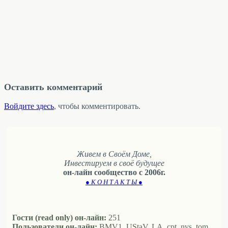
Оставить комментарий
Войдите здесь
, чтобы комментировать.
Живем в Своём Доме,
Инвестируем в своё будущее
он-лайн сообщество с 2006г.
● К О Н Т А К Т Ы ●
Гости (read only) он-лайн:
251
Пользователи он-лайн:
BMV1, UStaV, LA, cpt, nvs, tom,