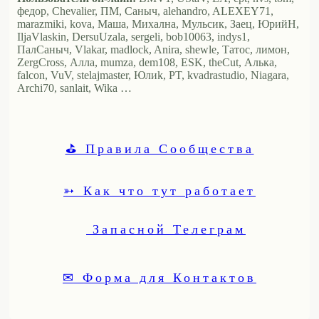
федор, Chevalier, ПМ, Саныч, alehandro, ALEXEY71,
marazmiki, kova, Маша, Михална, Мульсик, Заец, ЮрийН,
IljaVlaskin, DersuUzala, sergeli, bob10063, indys1,
ПалСаныч, Vlakar, madlock, Anira, shewle, Татос, лимон,
ZergCross, Алла, mumza, dem108, ESK, theCut, Алька,
falcon, VuV, stelajmaster, Юлиk, PT, kvadrastudio, Niagara,
Archi70, sanlait, Wika …
⛳ Правила Сообщества
➳ Как что тут работает
Запасной Телеграм
✉ Форма для Контактов