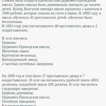
Семёна была открыта одноклассная церковно-приходская
школа. Здание школы было деревянным, вмещало до тысячи
детей. Купец Валгусов завещал школе проценты с капитала в
1000 рублей, которые лежали на счете в банке. В 1890 году в
школе обучалось 45 крестьянских детей, обучение было
бесплатным.
В 1893 году уже насчитывалось 46 крестьянских двора и 2
некрестьянских.
В селе имелись:
Церковь;
Церковно-Приходская школа;
Молочная лавка;
Крупчатая мельница;
Винокуренный завод;
2 частных питейных заведения.
На 1899 год в селе было 37 крестьянских двора и 7
некрестьянских. В селе насчитывалось удобной земли 4693
десятины, неудобной земли 298 десятин. В селе числились
следующие заведения:
Церковь деревяная;
Церковно-Приходская школа;
Питейное заведение;
Крупчатая мельница;