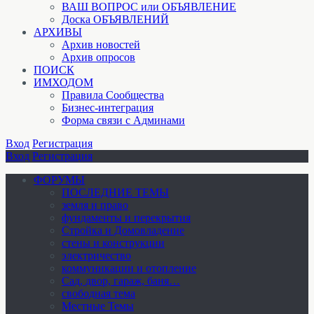
ВАШ ВОПРОС или ОБЪЯВЛЕНИЕ
Доска ОБЪЯВЛЕНИЙ
АРХИВЫ
Архив новостей
Архив опросов
ПОИСК
ИМХОДОМ
Правила Сообщества
Бизнес-интеграция
Форма связи с Админами
Вход
Регистрация
Вход
Регистрация
ФОРУМЫ
ПОСЛЕДНИЕ ТЕМЫ
земля и право
фундаменты и перекрытия
Стройка и Домовладение
стены и конструкции
электричество
коммуникации и отопление
Cад, двор, гараж, баня…
свободная тема
Местные Темы