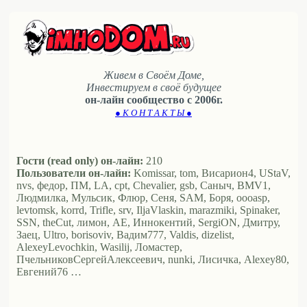
Живем в Своём Доме,
Инвестируем в своё будущее
он-лайн сообщество с 2006г.
● К О Н Т А К Т Ы ●
Гости (read only) он-лайн:
210
Пользователи он-лайн:
Komissar, tom, Висариoн4, UStaV,
nvs, федор, ПМ, LA, cpt, Chevalier, gsb, Саныч, BMV1,
Людмилка, Мульсик, Флюр, Сеня, SAM, Боря, oooasp,
levtomsk, korrd, Trifle, srv, IljaVlaskin, marazmiki, Spinaker,
SSN, theCut, лимон, АЕ, Иннокентий, SergiON, Дмитру,
Заец, Ultro, borisoviv, Вадим777, Valdis, dizelist,
AlexeyLevochkin, Wasilij, Ломастер,
ПчельниковСергейАлексеевич, nunki, Лисичка, Alexey80,
Евгений76 …