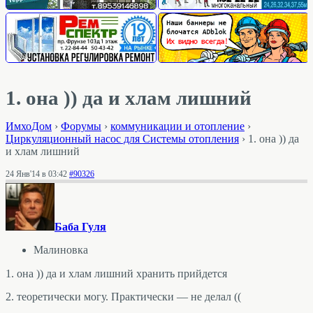
1. она )) да и хлам лишний
ИмхоДом
›
Форумы
›
коммуникации и отопление
›
Циркуляционный насос для Системы отопления
›
1. она )) да
и хлам лишний
24 Янв'14 в 03:42
#90326
Баба Гуля
Малиновка
1. она )) да и хлам лишний хранить прийдется
2. теоретически могу. Практически — не делал ((