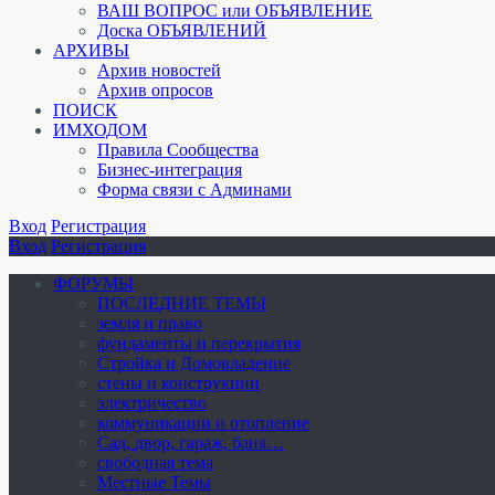
ВАШ ВОПРОС или ОБЪЯВЛЕНИЕ
Доска ОБЪЯВЛЕНИЙ
АРХИВЫ
Архив новостей
Архив опросов
ПОИСК
ИМХОДОМ
Правила Сообщества
Бизнес-интеграция
Форма связи с Админами
Вход
Регистрация
Вход
Регистрация
ФОРУМЫ
ПОСЛЕДНИЕ ТЕМЫ
земля и право
фундаменты и перекрытия
Стройка и Домовладение
стены и конструкции
электричество
коммуникации и отопление
Cад, двор, гараж, баня…
свободная тема
Местные Темы