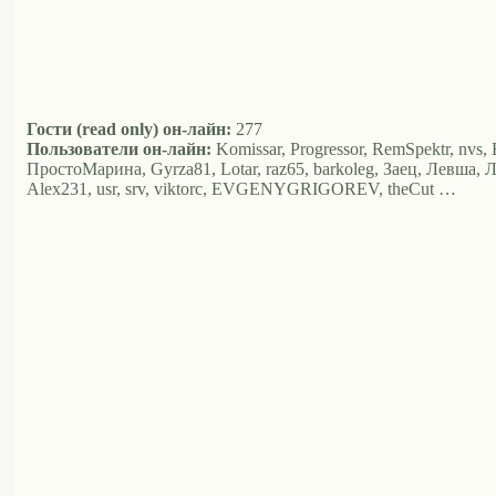
Гости (read only) он-лайн:
277
Пользователи он-лайн:
Komissar, Progressor, RemSpektr, nvs, 
ПростоМарина, Gyrza81, Lotar, raz65, barkoleg, Заец, Левша, Л
Alex231, usr, srv, viktorc, EVGENYGRIGOREV, theCut …