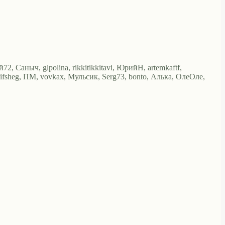
72, Саныч, glpolina, rikkitikkitavi, ЮрийН, artemkaftf,
kaifsheg, ПМ, vovkax, Мульсик, Serg73, bonto, Алька, ОлеОле,