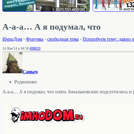
А-а-а… А я подумал, что
ИмхоДом
›
Форумы
›
свободная тема
›
Попробуем тему: давно х
14 Янв'14 в 04:58
#88829
Саныч
Родионово
А-а-а… А я подумал, что опять Зональновские подсуетились 