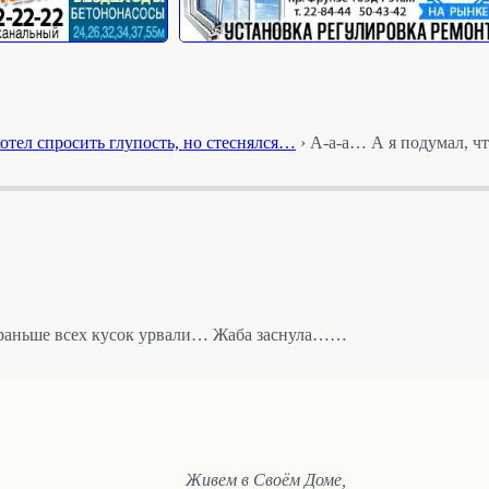
отел спросить глупость, но стеснялся…
›
А-а-а… А я подумал, ч
и раньше всех кусок урвали… Жаба заснула……
Живем в Своём Доме,