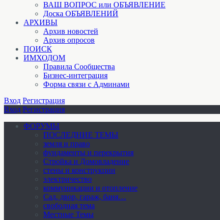
ВАШ ВОПРОС или ОБЪЯВЛЕНИЕ
Доска ОБЪЯВЛЕНИЙ
АРХИВЫ
Архив новостей
Архив опросов
ПОИСК
ИМХОДОМ
Правила Сообщества
Бизнес-интеграция
Форма связи с Админами
Вход
Регистрация
Вход
Регистрация
ФОРУМЫ
ПОСЛЕДНИЕ ТЕМЫ
земля и право
фундаменты и перекрытия
Стройка и Домовладение
стены и конструкции
электричество
коммуникации и отопление
Cад, двор, гараж, баня…
свободная тема
Местные Темы