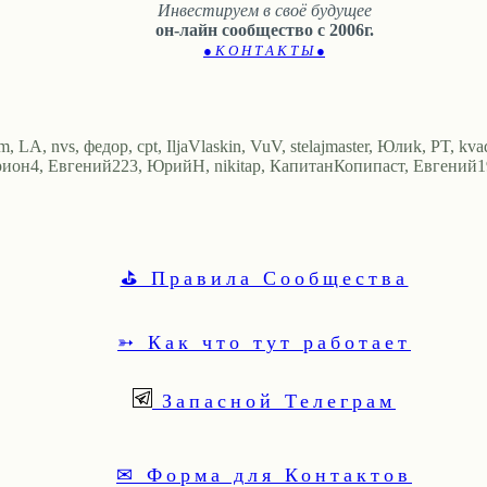
Инвестируем в своё будущее
он-лайн сообщество с 2006г.
● К О Н Т А К Т Ы ●
A, nvs, федор, cpt, IljaVlaskin, VuV, stelajmaster, Юлиk, PT, kvadr
иoн4, Евгений223, ЮрийН, nikitap, КапитанКопипаст, Евгений1980
⛳ Правила Сообщества
➳ Как что тут работает
Запасной Телеграм
✉ Форма для Контактов