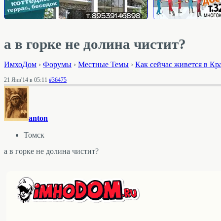
а в горке не долина чистит?
ИмхоДом
›
Форумы
›
Местные Темы
›
Как сейчас живется в Кр
21 Янв'14 в 05:11
#36475
anton
Томск
а в горке не долина чистит?