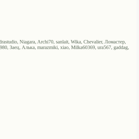
astudio, Niagara, Archi70, sanlait, Wika, Chevalier, Ломастер,
, Заец, Алька, marazmiki, xiao, Milka60369, ura567, gaddag,