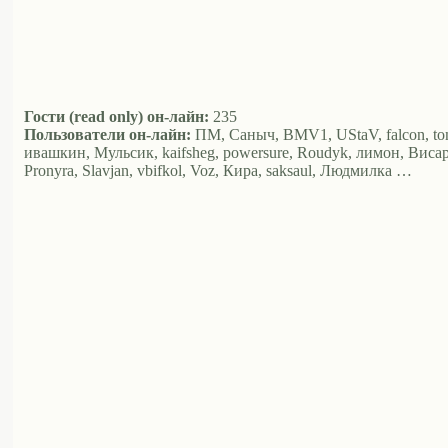
Гости (read only) он-лайн:
235
Пользователи он-лайн:
ПМ, Саныч, BMV1, UStaV, falcon, tom, L
ивашкин, Мульсик, kaifsheg, powersure, Roudyk, лимон, Висар
Pronyra, Slavjan, vbifkol, Voz, Кира, saksaul, Людмилка …