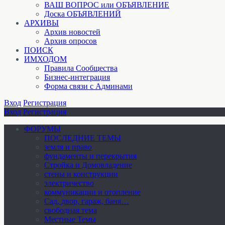
ВАШ ВОПРОС или ОБЪЯВЛЕНИЕ
Доска ОБЪЯВЛЕНИЙ
АРХИВЫ
Архив новостей
Архив опросов
ПОИСК
ИМХОДОМ
Правила Сообщества
Бизнес-интеграция
Форма связи с Админами
Вход
Регистрация
Вход
Регистрация
ФОРУМЫ
ПОСЛЕДНИЕ ТЕМЫ
земля и право
фундаменты и перекрытия
Стройка и Домовладение
стены и конструкции
электричество
коммуникации и отопление
Cад, двор, гараж, баня…
свободная тема
Местные Темы