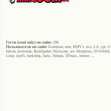
Гости (read only) он-лайн:
390
Пользователи он-лайн:
Komissar, tom, BMV1, nvs, LA, cpt, U
falcon, levtomsk, RemSpektr, Мульсик, srv, Morpfeus, AVANbI4, k
Lotar, raz65, barkoleg, Заец, Левша, 3Dmax, лимон …