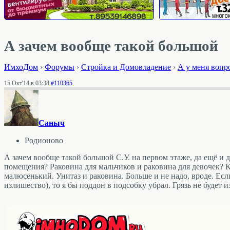
А зачем вообще такой большой
ИмхоДом
›
Форумы
›
Стройка и Домовладение
›
А у меня вопр
15 Окт'14 в 03:38
#110365
Саныч
Родионово
А зачем вообще такой большой С.У. на первом этаже, да ещё и 
помещения? Раковина для мальчиков и раковина для девочек? К
малюсенький. Унитаз и раковина. Больше и не надо, вроде. Ес
излишество), то я бы поддон в подсобку убрал. Грязь не будет 