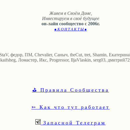
Живем в Своём Доме,
Инвестируем в своё будущее
он-лайн сообщество с 2006г.
● К О Н Т А К Т Ы ●
StaV, федор, ПМ, Chevalier, Саныч, theCut, tret, Shamin, Екатерин
aifsheg, Ломастер, Икс, Progressor, IljaVlaskin, serg03, дмитрий72
⛳ Правила Сообщества
➳ Как что тут работает
Запасной Телеграм