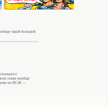
вообще такой большой
 спального
рвом этаже вообще
в доме на ИСЖ —