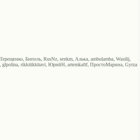
аТерещенко, Биполь, RusNz, senkm, Алька, ambulamba, Wasilij,
, glpolina, rikkitikkitavi, ЮрийН, artemkaftf, ПростоМарина, Gyrza8