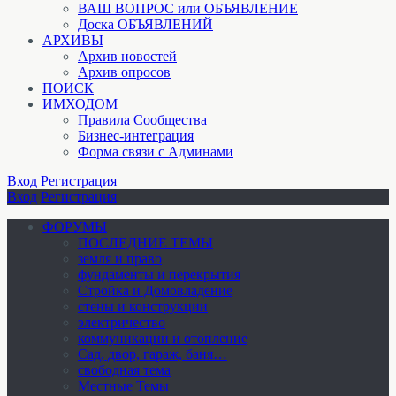
ВАШ ВОПРОС или ОБЪЯВЛЕНИЕ
Доска ОБЪЯВЛЕНИЙ
АРХИВЫ
Архив новостей
Архив опросов
ПОИСК
ИМХОДОМ
Правила Сообщества
Бизнес-интеграция
Форма связи с Админами
Вход
Регистрация
Вход
Регистрация
ФОРУМЫ
ПОСЛЕДНИЕ ТЕМЫ
земля и право
фундаменты и перекрытия
Стройка и Домовладение
стены и конструкции
электричество
коммуникации и отопление
Cад, двор, гараж, баня…
свободная тема
Местные Темы