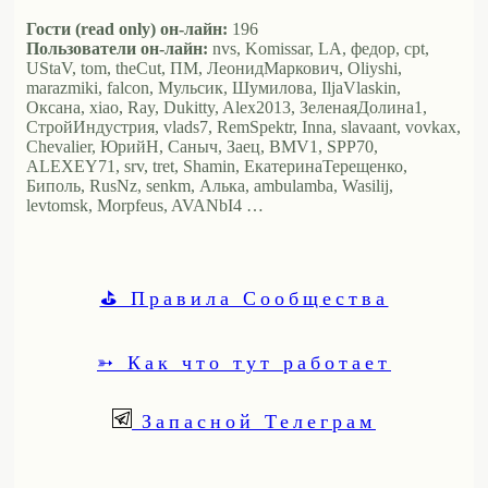
Гости (read only) он-лайн:
196
Пользователи он-лайн:
nvs, Komissar, LA, федор, cpt,
UStaV, tom, theCut, ПМ, ЛеонидМаркович, Oliyshi,
marazmiki, falcon, Мульсик, Шумилова, IljaVlaskin,
Оксана, xiao, Ray, Dukitty, Alex2013, ЗеленаяДолина1,
СтройИндустрия, vlads7, RemSpektr, Inna, slavaant, vovkax,
Chevalier, ЮрийН, Саныч, Заец, BMV1, SPP70,
ALEXEY71, srv, tret, Shamin, ЕкатеринаТерещенко,
Биполь, RusNz, senkm, Алька, ambulamba, Wasilij,
levtomsk, Morpfeus, AVANbI4 …
⛳ Правила Сообщества
➳ Как что тут работает
Запасной Телеграм