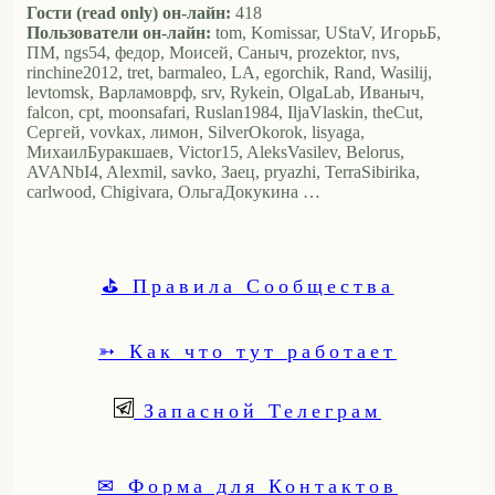
Гости (read only) он-лайн:
418
Пользователи он-лайн:
tom, Komissar, UStaV, ИгорьБ,
ПМ, ngs54, федор, Моисей, Саныч, prozektor, nvs,
rinchine2012, tret, barmaleo, LA, egorchik, Rand, Wasilij,
levtomsk, Варламоврф, srv, Rykein, OlgaLab, Иваныч,
falcon, cpt, moonsafari, Ruslan1984, IljaVlaskin, theCut,
Сергей, vovkax, лимон, SilverOkorok, lisyaga,
МихаилБуракшаев, Victor15, AleksVasilev, Belorus,
AVANbI4, Alexmil, savko, Заец, pryazhi, TerraSibirika,
carlwood, Chigivara, ОльгаДокукина …
⛳ Правила Сообщества
➳ Как что тут работает
Запасной Телеграм
✉ Форма для Контактов