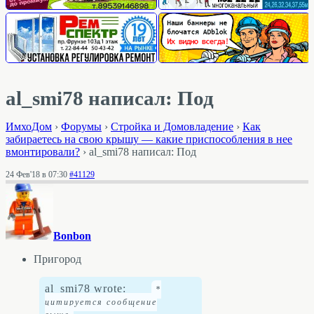
al_smi78 написал: Под
ИмхоДом
›
Форумы
›
Стройка и Домовладение
›
Как
забираетесь на свою крышу — какие приспособления в нее
вмонтировали?
›
al_smi78 написал: Под
24 Фев'18 в 07:30
#41129
Bonbon
Пригород
al_smi78 wrote: