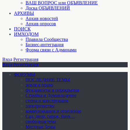
ВАШ ВОПРОС или ОБЪЯВЛЕНИЕ
Доска ОБЪЯВЛЕНИЙ
АРХИВЫ
Архив новостей
Архив опросов
ПОИСК
ИМХОДОМ
Правила Сообщества
Бизнес-интеграция
Форма связи с Админами
Вход
Регистрация
Вход
Регистрация
ФОРУМЫ
ПОСЛЕДНИЕ ТЕМЫ
земля и право
фундаменты и перекрытия
Стройка и Домовладение
стены и конструкции
электричество
коммуникации и отопление
Cад, двор, гараж, баня…
свободная тема
Местные Темы