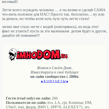
весомый!
Легче всего осуждать человека … а ты возми и сделай САМА
что-нить полезное для НАС! Просто так. бесплатно… ну или
за деньги, но чтобы всем хоть чуть чуть легче стало!
лично мне стало легче с водой (повторяюсь), но ведь этот
факт не утаить!! пусть за эти маленьким делом будет и другое,
давайте ей поможем!!!
Живем в Своём Доме,
Инвестируем в своё будущее
он-лайн сообщество с 2006г.
● К О Н Т А К Т Ы ●
Гости (read only) он-лайн:
266
Пользователи он-лайн:
nvs, LA, cpt, Komissar, ПМ,
UStaV, tom, федор, BMV1, SPP70, ALEXEY71, srv,