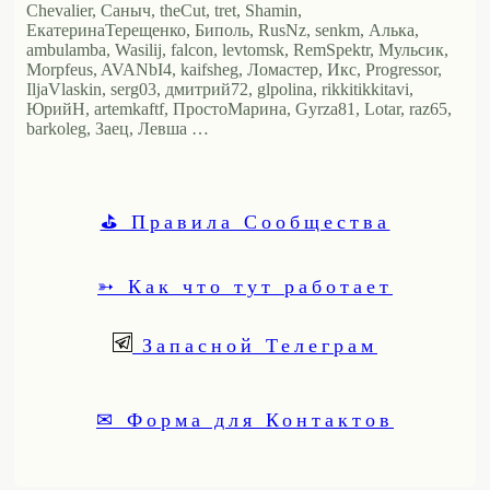
Chevalier, Саныч, theCut, tret, Shamin,
ЕкатеринаТерещенко, Биполь, RusNz, senkm, Алька,
ambulamba, Wasilij, falcon, levtomsk, RemSpektr, Мульсик,
Morpfeus, AVANbI4, kaifsheg, Ломастер, Икс, Progressor,
IljaVlaskin, serg03, дмитрий72, glpolina, rikkitikkitavi,
ЮрийН, artemkaftf, ПростоМарина, Gyrza81, Lotar, raz65,
barkoleg, Заец, Левша …
⛳ Правила Сообщества
➳ Как что тут работает
Запасной Телеграм
✉ Форма для Контактов