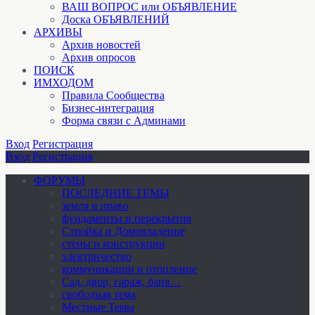
ВАШ ВОПРОС или ОБЪЯВЛЕНИЕ
Доска ОБЪЯВЛЕНИЙ
АРХИВЫ
Архив новостей
Архив опросов
ПОИСК
ИМХОДОМ
Правила Сообщества
Бизнес-интеграция
Форма связи с Админами
Вход
Регистрация
Вход
Регистрация
ФОРУМЫ
ПОСЛЕДНИЕ ТЕМЫ
земля и право
фундаменты и перекрытия
Стройка и Домовладение
стены и конструкции
электричество
коммуникации и отопление
Cад, двор, гараж, баня…
свободная тема
Местные Темы