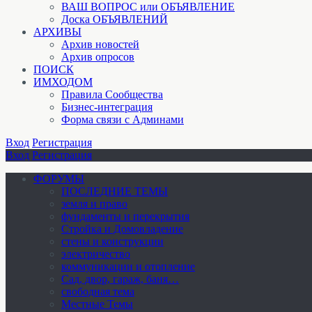
ВАШ ВОПРОС или ОБЪЯВЛЕНИЕ
Доска ОБЪЯВЛЕНИЙ
АРХИВЫ
Архив новостей
Архив опросов
ПОИСК
ИМХОДОМ
Правила Сообщества
Бизнес-интеграция
Форма связи с Админами
Вход
Регистрация
Вход
Регистрация
ФОРУМЫ
ПОСЛЕДНИЕ ТЕМЫ
земля и право
фундаменты и перекрытия
Стройка и Домовладение
стены и конструкции
электричество
коммуникации и отопление
Cад, двор, гараж, баня…
свободная тема
Местные Темы