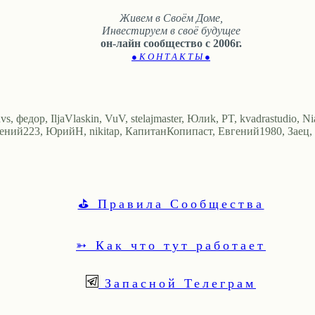
Живем в Своём Доме,
Инвестируем в своё будущее
он-лайн сообщество с 2006г.
● К О Н Т А К Т Ы ●
 федор, IljaVlaskin, VuV, stelajmaster, Юлиk, PT, kvadrastudio, Nia
ений223, ЮрийН, nikitap, КапитанКопипаст, Евгений1980, Заец, Ал
⛳ Правила Сообщества
➳ Как что тут работает
Запасной Телеграм