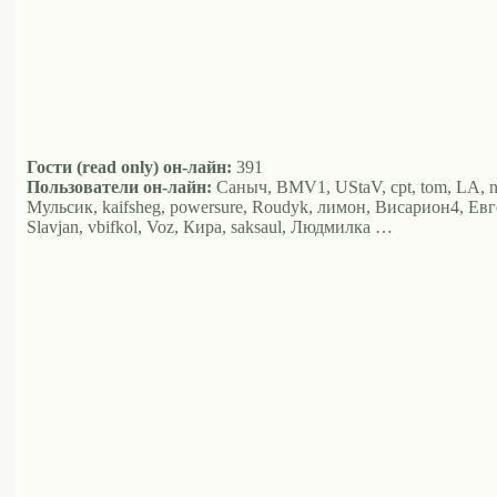
Гости (read only) он-лайн:
391
Пользователи он-лайн:
Саныч, BMV1, UStaV, cpt, tom, LA, nvs,
Мульсик, kaifsheg, powersure, Roudyk, лимон, Висариoн4, Евг
Slavjan, vbifkol, Voz, Кира, saksaul, Людмилка …