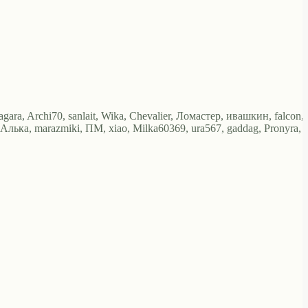
gara, Archi70, sanlait, Wika, Chevalier, Ломастер, ивашкин, falcon,
ька, marazmiki, ПМ, xiao, Milka60369, ura567, gaddag, Pronyra,