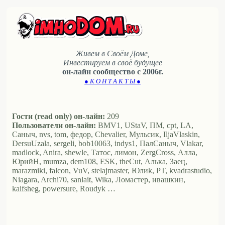
Живем в Своём Доме,
Инвестируем в своё будущее
он-лайн сообщество с 2006г.
● К О Н Т А К Т Ы ●
Гости (read only) он-лайн:
209
Пользователи он-лайн:
BMV1, UStaV, ПМ, cpt, LA,
Саныч, nvs, tom, федор, Chevalier, Мульсик, IljaVlaskin,
DersuUzala, sergeli, bob10063, indys1, ПалСаныч, Vlakar,
madlock, Anira, shewle, Татос, лимон, ZergCross, Алла,
ЮрийН, mumza, dem108, ESK, theCut, Алька, Заец,
marazmiki, falcon, VuV, stelajmaster, Юлиk, PT, kvadrastudio,
Niagara, Archi70, sanlait, Wika, Ломастер, ивашкин,
kaifsheg, powersure, Roudyk …