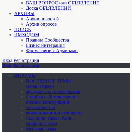
ВАШ ВОПРОС или ОБЪЯВЛЕНИЕ
Доска ОБЪЯВЛЕНИЙ
АРХИВЫ
Архив новостей
Архив опросов
ПОИСК
ИМХОДОМ
Правила Сообщества
Бизнес-интеграция
Форма связи с Админами
Вход
Регистрация
Вход
Регистрация
ФОРУМЫ
ПОСЛЕДНИЕ ТЕМЫ
земля и право
фундаменты и перекрытия
Стройка и Домовладение
стены и конструкции
электричество
коммуникации и отопление
Cад, двор, гараж, баня…
свободная тема
Местные Темы