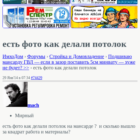
есть фото как делали потолок
ИмхоДом
›
Форумы
›
Стройка и Домовладение
›
Подшиваю
мансарду ГВЛ — если в зазор поставить 5см минвату — хуже
не будет? >>
›
есть фото как делали потолок
29 Янв'14 в 07:34
#74429
mach
Мирный
есть фото как делали потолок на мансарде ? и сколько вышло
за квадрат работа и материалы?