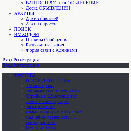
ВАШ ВОПРОС или ОБЪЯВЛЕНИЕ
Доска ОБЪЯВЛЕНИЙ
АРХИВЫ
Архив новостей
Архив опросов
ПОИСК
ИМХОДОМ
Правила Сообщества
Бизнес-интеграция
Форма связи с Админами
Вход
Регистрация
Вход
Регистрация
ФОРУМЫ
ПОСЛЕДНИЕ ТЕМЫ
земля и право
фундаменты и перекрытия
Стройка и Домовладение
стены и конструкции
электричество
коммуникации и отопление
Cад, двор, гараж, баня…
свободная тема
Местные Темы