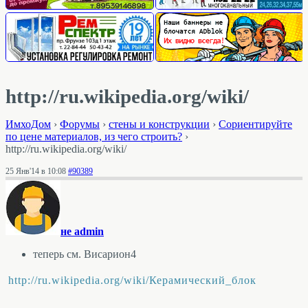
http://ru.wikipedia.org/wiki/
ИмхоДом
›
Форумы
›
стены и конструкции
›
Сориентируйте
по цене материалов, из чего строить?
›
http://ru.wikipedia.org/wiki/
25 Янв'14 в 10:08
#90389
не admin
теперь см. Висариoн4
http://ru.wikipedia.org/wiki/Керамический_блок