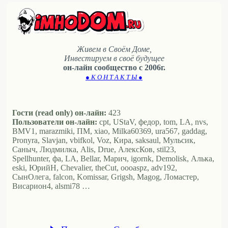
Живем в Своём Доме,
Инвестируем в своё будущее
он-лайн сообщество с 2006г.
● К О Н Т А К Т Ы ●
Гости (read only) он-лайн:
423
Пользователи он-лайн:
cpt, UStaV, федор, tom, LA, nvs,
BMV1, marazmiki, ПМ, xiao, Milka60369, ura567, gaddag,
Pronyra, Slavjan, vbifkol, Voz, Кира, saksaul, Мульсик,
Саныч, Людмилка, Alis, Drue, АлексКов, stil23,
Spellhunter, фа, LA, Bellar, Марич, igornk, Demolisk, Алька,
eski, ЮрийН, Chevalier, theCut, oooaspz, adv192,
СынОлега, falcon, Komissar, Grigsh, Magog, Ломастер,
Висариoн4, alsmi78 …