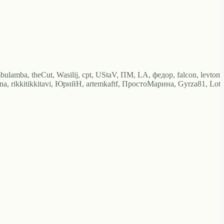
amba, theCut, Wasilij, cpt, UStaV, ПМ, LA, федор, falcon, levtom
na, rikkitikkitavi, ЮрийН, artemkaftf, ПростоМарина, Gyrza81, Lota