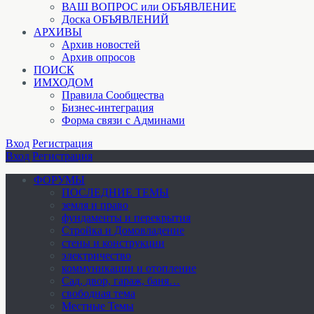
ВАШ ВОПРОС или ОБЪЯВЛЕНИЕ
Доска ОБЪЯВЛЕНИЙ
АРХИВЫ
Архив новостей
Архив опросов
ПОИСК
ИМХОДОМ
Правила Сообщества
Бизнес-интеграция
Форма связи с Админами
Вход
Регистрация
Вход
Регистрация
ФОРУМЫ
ПОСЛЕДНИЕ ТЕМЫ
земля и право
фундаменты и перекрытия
Стройка и Домовладение
стены и конструкции
электричество
коммуникации и отопление
Cад, двор, гараж, баня…
свободная тема
Местные Темы