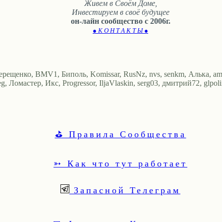
Живем в Своём Доме,
Инвестируем в своё будущее
он-лайн сообщество с 2006г.
● К О Н Т А К Т Ы ●
ерещенко, BMV1, Биполь, Komissar, RusNz, nvs, senkm, Алька, ambul
, Ломастер, Икс, Progressor, IljaVlaskin, serg03, дмитрий72, glpoli
⛳ Правила Сообщества
➳ Как что тут работает
Запасной Телеграм