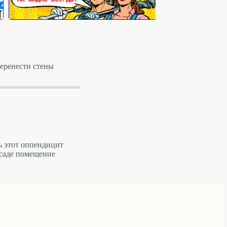
ренести стены
ь этот оппендицит
асаде помещение