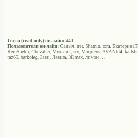
Гости (read only) он-лайн:
440
Пользователи он-лайн:
Саныч, tret, Shamin, tom, ЕкатеринаТ
RemSpektr, Chevalier, Мульсик, srv, Morpfeus, AVANbI4, kaifsheg
raz65, barkoleg, Заец, Левша, 3Dmax, лимон …