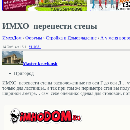
ИМХО перенести стены
ИмхоДом
›
Форумы
›
Стройка и Домовладение
›
А у меня вопр
14 Окт'14 в 16:11
#110351
Master-krovli.nsk
Пригород
ИМХО перенести стены расположенные по оси Г до оси Д… что
только для лестницы.. а так при том же периметре стен вы по
шириной 3метра… сам себе опендикс сделал для столовой, по