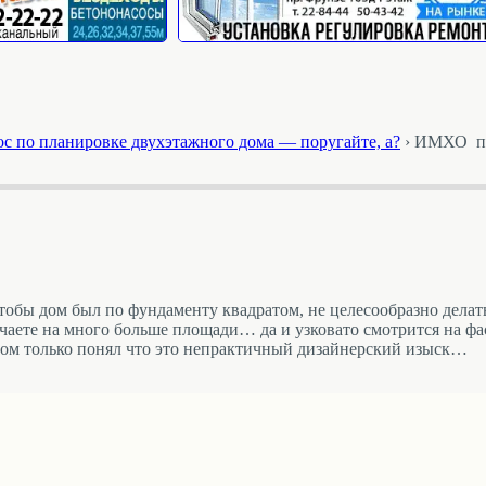
ос по планировке двухэтажного дома — поругайте, а?
›
ИМХО пе
бы дом был по фундаменту квадратом, не целесообразно делат
лучаете на много больше площади… да и узковато смотрится на ф
том только понял что это непрактичный дизайнерский изыск…