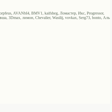
Morpfeus, AVANbI4, BMV1, kaifsheg, Ломастер, Икс, Progressor,
евша, 3Dmax, лимон, Chevalier, Wasilij, vovkax, Serg73, bonto, Альк