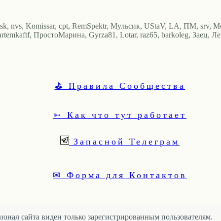
omsk, nvs, Komissar, cpt, RemSpektr, Мульсик, UStaV, LA, ПМ, srv, 
, artemkaftf, ПростоМарина, Gyrza81, Lotar, raz65, barkoleg, Заец, Л
⛳ Правила Сообщества
➳ Как что тут работает
Запасной Телеграм
✉ Форма для Контактов
онал сайта виден только зарегистрированным пользователям.