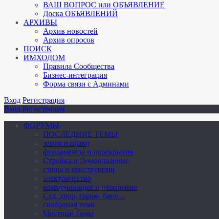
ВАШ ВОПРОС или ОБЪЯВЛЕНИЕ
Доска ОБЪЯВЛЕНИЙ
АРХИВЫ
Архив новостей
Архив опросов
ПОИСК
ИМХОДОМ
Правила Сообщества
Бизнес-интеграция
Форма связи с Админами
Вход
Регистрация
Вход
Регистрация
ФОРУМЫ
ПОСЛЕДНИЕ ТЕМЫ
земля и право
фундаменты и перекрытия
Стройка и Домовладение
стены и конструкции
электричество
коммуникации и отопление
Cад, двор, гараж, баня…
свободная тема
Местные Темы