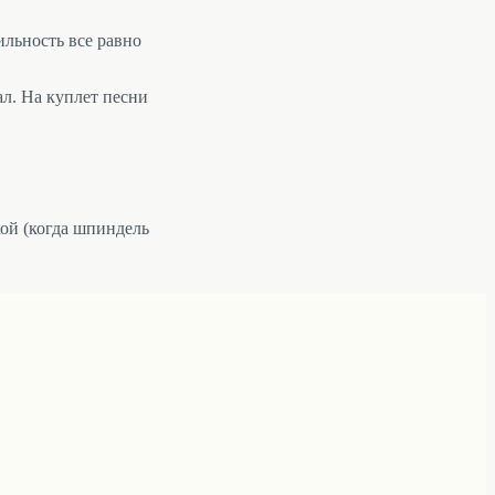
ильность все равно
л. На куплет песни
кой (когда шпиндель