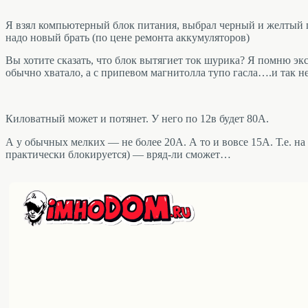
Я взял компьютерный блок питания, выбрал черный и желтый п
надо новый брать (по цене ремонта аккумуляторов)
Вы хотите сказать, что блок вытягиет ток шурика? Я помню э
обычно хватало, а с припевом магнитолла тупо гасла….и так н
Киловатный может и потянет. У него по 12в будет 80А.
А у обычных мелких — не более 20А. А то и вовсе 15А. Т.е. на 
практически блокируется) — вряд-ли сможет…