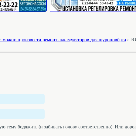
е можно произвести ремонт аккамуляторов для шуроповёрта
›
.Ю
ую тему бодяжить (и забивать голову соответственно) Или дорог