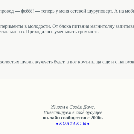
ровод — фсёёё! — теперь у меня сетевой шуруповерт. А на моб
ксперименты в молодости. От блока питания магнитоллу запитыва
есколько раз. Приходилось уменьшать громкость.
холостых шурик жужуать будет, а вот крутить, да еще и с нагруз
Живем в Своём Доме,
Инвестируем в своё будущее
он-лайн сообщество с 2006г.
● К О Н Т А К Т Ы ●