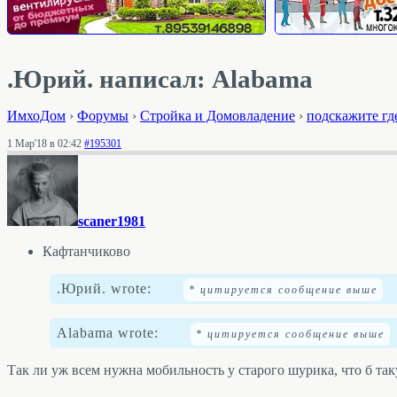
.Юрий. написал: Alabama
ИмхоДом
›
Форумы
›
Стройка и Домовладение
›
подскажите гд
1 Мар'18 в 02:42
#195301
scaner1981
Кафтанчиково
.Юрий. wrote:
Alabama wrote:
Так ли уж всем нужна мобильность у старого шурика, что б так