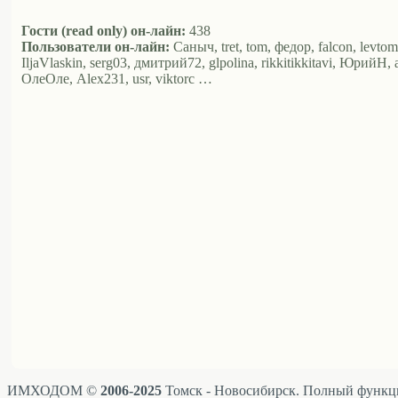
Гости (read only) он-лайн:
438
Пользователи он-лайн:
Саныч, tret, tom, федор, falcon, levt
IljaVlaskin, serg03, дмитрий72, glpolina, rikkitikkitavi, ЮрийН
ОлеОле, Alex231, usr, viktorc …
ИМХОДОМ ©
2006-2025
Томск - Новосибирск. Полный функци