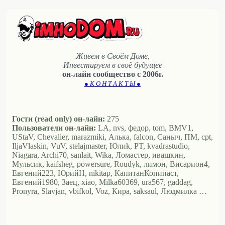
Живем в Своём Доме,
Инвестируем в своё будущее
он-лайн сообщество с 2006г.
● К О Н Т А К Т Ы ●
Гости (read only) он-лайн:
275
Пользователи он-лайн:
LA, nvs, федор, tom, BMV1,
UStaV, Chevalier, marazmiki, Алька, falcon, Саныч, ПМ, cpt,
IljaVlaskin, VuV, stelajmaster, Юлиk, PT, kvadrastudio,
Niagara, Archi70, sanlait, Wika, Ломастер, ивашкин,
Мульсик, kaifsheg, powersure, Roudyk, лимон, Висариoн4,
Евгений223, ЮрийН, nikitap, КапитанКопипаст,
Евгений1980, Заец, xiao, Milka60369, ura567, gaddag,
Pronyra, Slavjan, vbifkol, Voz, Кира, saksaul, Людмилка …