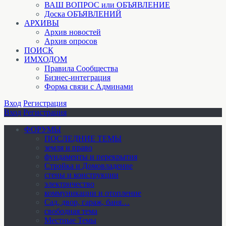
ВАШ ВОПРОС или ОБЪЯВЛЕНИЕ
Доска ОБЪЯВЛЕНИЙ
АРХИВЫ
Архив новостей
Архив опросов
ПОИСК
ИМХОДОМ
Правила Сообщества
Бизнес-интеграция
Форма связи с Админами
Вход
Регистрация
Вход
Регистрация
ФОРУМЫ
ПОСЛЕДНИЕ ТЕМЫ
земля и право
фундаменты и перекрытия
Стройка и Домовладение
стены и конструкции
электричество
коммуникации и отопление
Cад, двор, гараж, баня…
свободная тема
Местные Темы