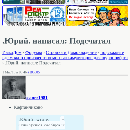
.Юрий. написал: Подсчитал
ИмхоДом
›
Форумы
›
Стройка и Домовладение
›
подскажите
где можно произвести ремонт аккамуляторов для шуроповёрта
›
.Юрий. написал: Подсчитал
1 Мар'18 в 03:46
#195305
scaner1981
Кафтанчиково
.Юрий. wrote: