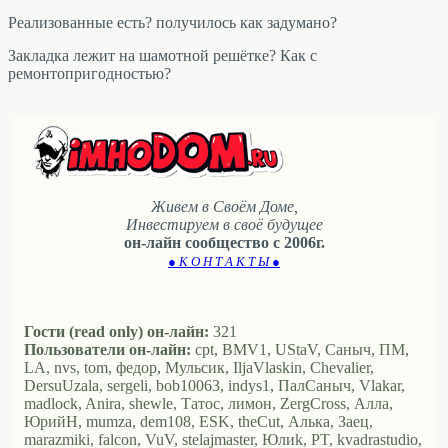
Реализованные есть? получилось как задумано?
Закладка лежит на шамотной решётке? Как с
ремонтопригодностью?
Живем в Своём Доме,
Инвестируем в своё будущее
он-лайн сообщество с 2006г.
● К О Н Т А К Т Ы ●
Гости (read only) он-лайн:
321
Пользователи он-лайн:
cpt, BMV1, UStaV, Саныч, ПМ,
LA, nvs, tom, федор, Мульсик, IljaVlaskin, Chevalier,
DersuUzala, sergeli, bob10063, indys1, ПалСаныч, Vlakar,
madlock, Anira, shewle, Татос, лимон, ZergCross, Алла,
ЮрийН, mumza, dem108, ESK, theCut, Алька, Заец,
marazmiki, falcon, VuV, stelajmaster, Юлиk, PT, kvadrastudio,