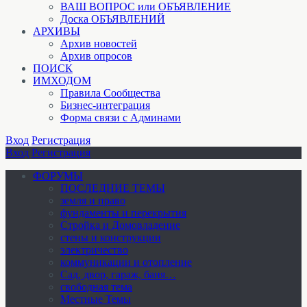
ВАШ ВОПРОС или ОБЪЯВЛЕНИЕ
Доска ОБЪЯВЛЕНИЙ
АРХИВЫ
Архив новостей
Архив опросов
ПОИСК
ИМХОДОМ
Правила Сообщества
Бизнес-интеграция
Форма связи с Админами
Вход
Регистрация
Вход
Регистрация
ФОРУМЫ
ПОСЛЕДНИЕ ТЕМЫ
земля и право
фундаменты и перекрытия
Стройка и Домовладение
стены и конструкции
электричество
коммуникации и отопление
Cад, двор, гараж, баня…
свободная тема
Местные Темы