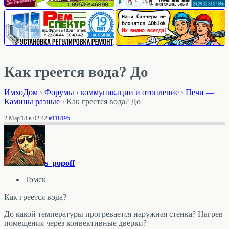
Как греется вода? До
ИмхоДом
›
Форумы
›
коммуникации и отопление
›
Печи —
Камины разные
›
Как греется вода? До
2 Мар'18 в 02:42
#118195
s_popoff
Томск
Как греется вода?
До какой температуры прогревается наружная стенка? Нагрев
помещения через конвективные дверки?