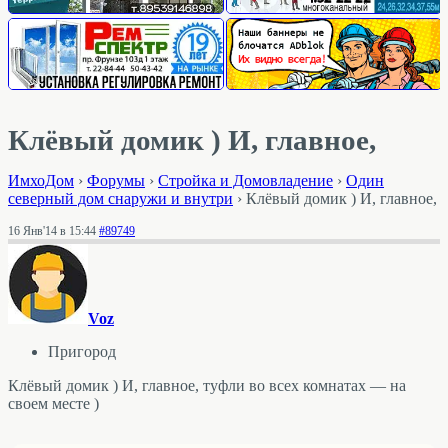
Клёвый домик ) И, главное,
ИмхоДом
›
Форумы
›
Стройка и Домовладение
›
Один
северный дом снаружи и внутри
›
Клёвый домик ) И, главное,
16 Янв'14 в 15:44
#89749
Voz
Пригород
Клёвый домик ) И, главное, туфли во всех комнатах — на
своем месте )