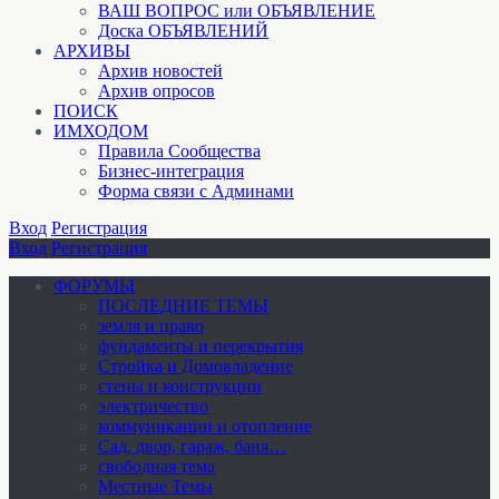
ВАШ ВОПРОС или ОБЪЯВЛЕНИЕ
Доска ОБЪЯВЛЕНИЙ
АРХИВЫ
Архив новостей
Архив опросов
ПОИСК
ИМХОДОМ
Правила Сообщества
Бизнес-интеграция
Форма связи с Админами
Вход
Регистрация
Вход
Регистрация
ФОРУМЫ
ПОСЛЕДНИЕ ТЕМЫ
земля и право
фундаменты и перекрытия
Стройка и Домовладение
стены и конструкции
электричество
коммуникации и отопление
Cад, двор, гараж, баня…
свободная тема
Местные Темы