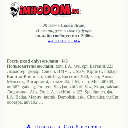
Живем в Своём Доме,
Инвестируем в своё будущее
он-лайн сообщество с 2006г.
● К О Н Т А К Т Ы ●
Гости (read only) он-лайн:
446
Пользователи он-лайн:
tom, LA, nvs, cpt, Евгений223,
Ломастер, федор, Саныч, BMV1, UStaV, ЮрийН, nikitap,
КапитанКопипаст, kaifsheg, Евгений1980, Заец, Алька,
Мульсик, Висариoн4, marazmiki, ПМ, xiao, Milka60369,
ura567, gaddag, Pronyra, Slavjan, vbifkol, Voz, Кира, saksaul,
Людмилка, Alis, Drue, АлексКов, stil23, Spellhunter, фа,
LA, Bellar, Марич, igornk, Demolisk, eski, Chevalier, theCut,
oooaspz, adv192 …
⛳ Правила Сообщества