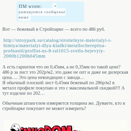
ПМ wrote:
Вот — бежевый в Стройпарке — всего по 486 руб.
http://stroypark.su/catalog/stroitelnyie-materialyi-i-
himiya/materialyi-dlya-kladki/metallocherepitsa-
profnastil/proflist-ns-8-ral1015-svetlo-bejevyiy-
2000h1200h045mm
А есть гарнития что он 0,45мм, а не 0,35мм по такой цене?
486 р за лист это 202р/м2, это даже не опт и даже не дилерская
цена…. Это цена некондиции с завода…
Я обычный плоский лист 0,45мм бежевый по 286р/м2 в
металл профиле покупаю и это с максимальной скидкой!!! А
тут изделие по 202…
Обычным штангелем измеряется толщина же. Думаете, кто в
стройпарке покупает не может измерить?