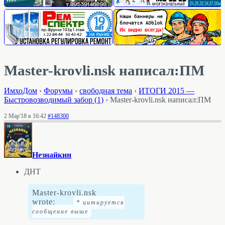
Master-krovli.nsk написал:ПМ
ИмхоДом
›
Форумы
›
свободная тема
›
ИТОГИ 2015 —
Быстровозводимый забор (1)
›
Master-krovli.nsk написал:ПМ
2 Мар'18 в 16:42
#148300
Незнайкин
ДНТ
Master-krovli.nsk
wrote: