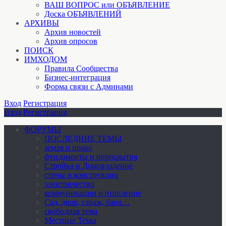
ВАШ ВОПРОС или ОБЪЯВЛЕНИЕ
Доска ОБЪЯВЛЕНИЙ
АРХИВЫ
Архив новостей
Архив опросов
ПОИСК
ИМХОДОМ
Правила Сообщества
Бизнес-интеграция
Форма связи с Админами
Вход
Регистрация
Вход
Регистрация
ФОРУМЫ
ПОСЛЕДНИЕ ТЕМЫ
земля и право
фундаменты и перекрытия
Стройка и Домовладение
стены и конструкции
электричество
коммуникации и отопление
Cад, двор, гараж, баня…
свободная тема
Местные Темы