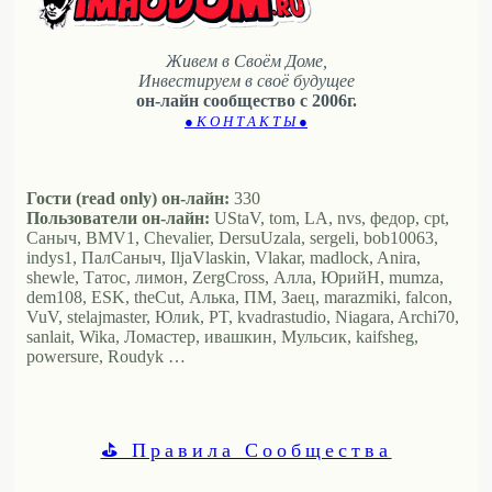
Живем в Своём Доме,
Инвестируем в своё будущее
он-лайн сообщество с 2006г.
● К О Н Т А К Т Ы ●
Гости (read only) он-лайн:
330
Пользователи он-лайн:
UStaV, tom, LA, nvs, федор, cpt,
Саныч, BMV1, Chevalier, DersuUzala, sergeli, bob10063,
indys1, ПалСаныч, IljaVlaskin, Vlakar, madlock, Anira,
shewle, Татос, лимон, ZergCross, Алла, ЮрийН, mumza,
dem108, ESK, theCut, Алька, ПМ, Заец, marazmiki, falcon,
VuV, stelajmaster, Юлиk, PT, kvadrastudio, Niagara, Archi70,
sanlait, Wika, Ломастер, ивашкин, Мульсик, kaifsheg,
powersure, Roudyk …
⛳ Правила Сообщества