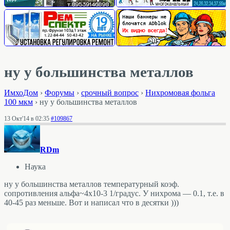
ну у большинства металлов
ИмхоДом
›
Форумы
›
срочный вопрос
›
Нихромовая фольга
100 мкм
›
ну у большинства металлов
13 Окт'14 в 02:35
#109867
RDm
Наука
ну у большинства металлов температурный коэф.
сопротивления альфа~4х10-3 1/градус. У нихрома — 0.1, т.е. в
40-45 раз меньше. Вот и написал что в десятки )))