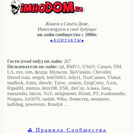
Живем в Своём Доме,
Инвестируем в своё будущее
он-лайн сообщество с 2006г.
● К О Н Т А К Т Ы ●
Гости (read only) он-лайн:
267
Пользователи он-лайн:
cpt, BMV1, UStaV, Саныч, ПМ,
LA, nvs, tom, федор, Мульсик, IljaVlaskin, Chevalier,
DersuUzala, sergeli, bob10063, indys1, ПалСаныч, Vlakar,
madlock, Anira, shewle, Татос, лимон, ZergCross, Алла,
ЮрийН, mumza, dem108, ESK, theCut, Алька, Заец,
marazmiki, falcon, VuV, stelajmaster, Юлиk, PT, kvadrastudio,
Niagara, Archi70, sanlait, Wika, Ломастер, ивашкин,
kaifsheg, powersure, Roudyk …
⛳ Правила Сообщества