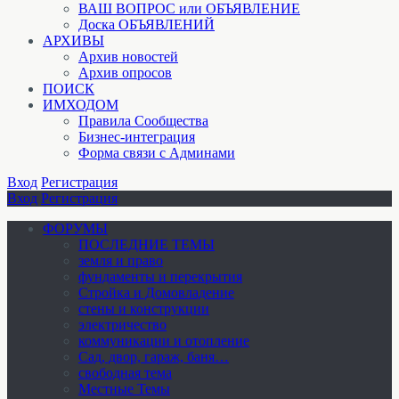
ВАШ ВОПРОС или ОБЪЯВЛЕНИЕ
Доска ОБЪЯВЛЕНИЙ
АРХИВЫ
Архив новостей
Архив опросов
ПОИСК
ИМХОДОМ
Правила Сообщества
Бизнес-интеграция
Форма связи с Админами
Вход
Регистрация
Вход
Регистрация
ФОРУМЫ
ПОСЛЕДНИЕ ТЕМЫ
земля и право
фундаменты и перекрытия
Стройка и Домовладение
стены и конструкции
электричество
коммуникации и отопление
Cад, двор, гараж, баня…
свободная тема
Местные Темы