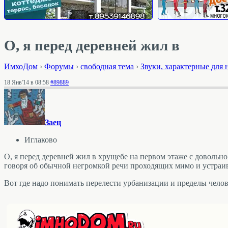
О, я перед деревней жил в
ИмхоДом
›
Форумы
›
свободная тема
›
Звуки, характерные для 
18 Янв'14 в 08:58
#89889
Заец
Иглаково
О, я перед деревней жил в хрущебе на первом этаже с доволь
говоря об обычной негромкой речи проходящих мимо и устраив
Вот где надо понимать перелести урбанизации и пределы чело