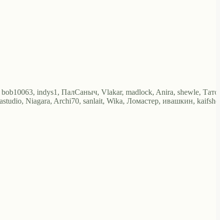
 bob10063, indys1, ПалСаныч, Vlakar, madlock, Anira, shewle, Тато
tudio, Niagara, Archi70, sanlait, Wika, Ломастер, ивашкин, kaifshe