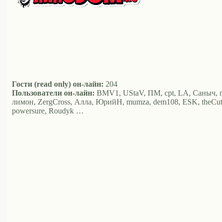
Гости (read only) он-лайн:
204
Пользователи он-лайн:
BMV1, UStaV, ПМ, cpt, LA, Саныч, nvs,
лимон, ZergCross, Алла, ЮрийН, mumza, dem108, ESK, theCut, Аль
powersure, Roudyk …