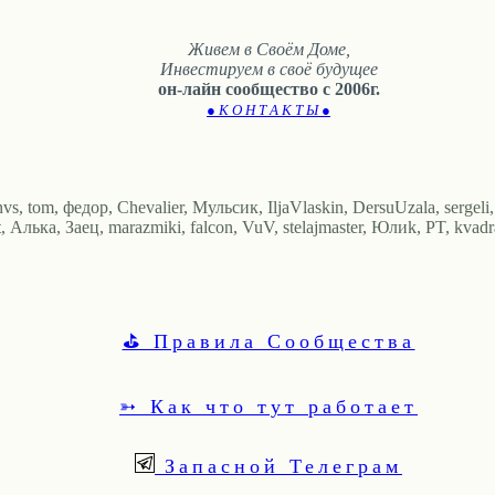
Живем в Своём Доме,
Инвестируем в своё будущее
он-лайн сообщество с 2006г.
● К О Н Т А К Т Ы ●
 tom, федор, Chevalier, Мульсик, IljaVlaskin, DersuUzala, sergeli,
ка, Заец, marazmiki, falcon, VuV, stelajmaster, Юлиk, PT, kvadras
⛳ Правила Сообщества
➳ Как что тут работает
Запасной Телеграм