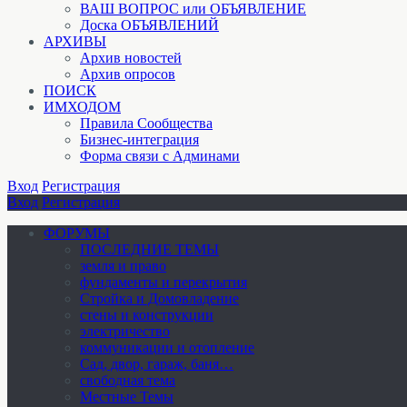
ВАШ ВОПРОС или ОБЪЯВЛЕНИЕ
Доска ОБЪЯВЛЕНИЙ
АРХИВЫ
Архив новостей
Архив опросов
ПОИСК
ИМХОДОМ
Правила Сообщества
Бизнес-интеграция
Форма связи с Админами
Вход
Регистрация
Вход
Регистрация
ФОРУМЫ
ПОСЛЕДНИЕ ТЕМЫ
земля и право
фундаменты и перекрытия
Стройка и Домовладение
стены и конструкции
электричество
коммуникации и отопление
Cад, двор, гараж, баня…
свободная тема
Местные Темы