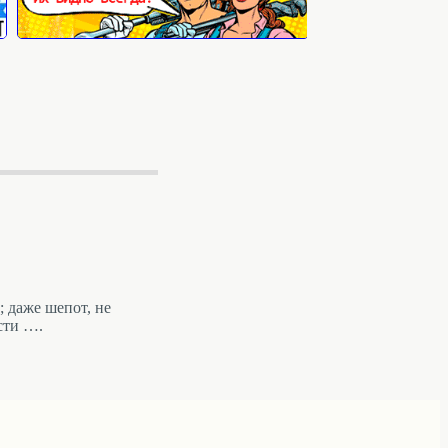
 даже шепот, не
сти ….