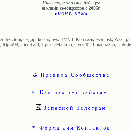
Инвестируем в своё будущее
он-лайн сообщество с 2006г.
● К О Н Т А К Т Ы ●
 tret, tom, федор, falcon, nvs, BMV1, Komissar, levtomsk, Wasilij,
itavi, ЮрийН, artemkaftf, ПростоМарина, Gyrza81, Lotar, raz65, bark
⛳ Правила Сообщества
➳ Как что тут работает
Запасной Телеграм
✉ Форма для Контактов