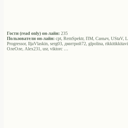
Гости (read only) он-лайн:
235
Пользователи он-лайн:
cpt, RemSpektr, ПМ, Саныч, UStaV, LA,
Progressor, IljaVlaskin, serg03, дмитрий72, glpolina, rikkitikk
ОлеОле, Alex231, usr, viktorc …