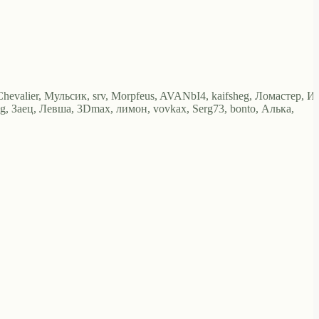
 Chevalier, Мульсик, srv, Morpfeus, AVANbI4, kaifsheg, Ломастер, И
oleg, Заец, Левша, 3Dmax, лимон, vovkax, Serg73, bonto, Алька,