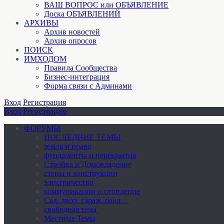
ВАШ ВОПРОС или ОБЪЯВЛЕНИЕ
Доска ОБЪЯВЛЕНИЙ
АРХИВЫ
Архив новостей
Архив опросов
ПОИСК
ИМХОДОМ
Правила Сообщества
Бизнес-интеграция
Форма связи с Админами
Вход
Регистрация
Вход
Регистрация
ФОРУМЫ
ПОСЛЕДНИЕ ТЕМЫ
земля и право
фундаменты и перекрытия
Стройка и Домовладение
стены и конструкции
электричество
коммуникации и отопление
Cад, двор, гараж, баня…
свободная тема
Местные Темы