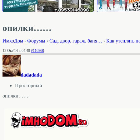
опилки……
ИмхоДом
›
Форумы
›
Cад, двор, гараж, баня…
›
Как утеплять п
12 Окт'14 в 04:48
#110260
dadadada
Просторный
опилки……