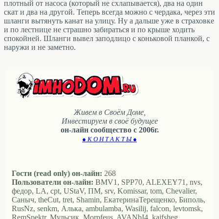
плотный от насоса (который не схлапывается), два на один
скат и два на другой. Теперь всегда можно с чердака, через эти
шланги вытянуть канат на улицу. Ну а дальше уже в страховке
и по лестнице не страшно забираться и по крыше ходить
спокойней. Шланги вывел заподлицо с коньковой планкой, с
наружи и не заметно.
Живем в Своём Доме,
Инвестируем в своё будущее
он-лайн сообщество с 2006г.
● К О Н Т А К Т Ы ●
Гости (read only) он-лайн:
268
Пользователи он-лайн:
BMV1, SPP70, ALEXEY71, nvs,
федор, LA, cpt, UStaV, ПМ, srv, Komissar, tom, Chevalier,
Саныч, theCut, tret, Shamin, ЕкатеринаТерещенко, Биполь,
RusNz, senkm, Алька, ambulamba, Wasilij, falcon, levtomsk,
RemSpektr, Мульсик, Morpfeus, AVANbI4, kaifsheg,