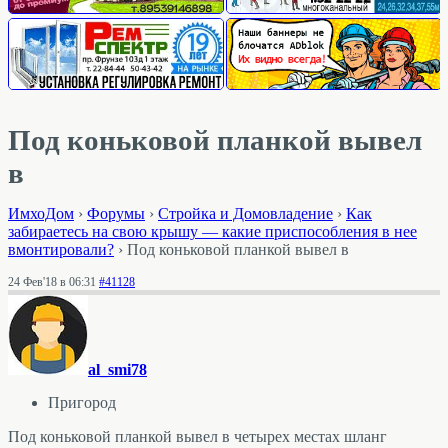
Под коньковой планкой вывел
в
ИмхоДом
›
Форумы
›
Стройка и Домовладение
›
Как
забираетесь на свою крышу — какие приспособления в нее
вмонтировали?
›
Под коньковой планкой вывел в
24 Фев'18 в 06:31
#41128
al_smi78
Пригород
Под коньковой планкой вывел в четырех местах шланг