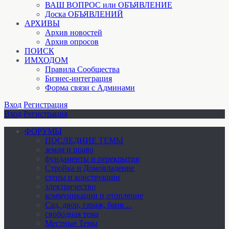
ВАШ ВОПРОС или ОБЪЯВЛЕНИЕ
Доска ОБЪЯВЛЕНИЙ
АРХИВЫ
Архив новостей
Архив опросов
ПОИСК
ИМХОДОМ
Правила Сообщества
Бизнес-интеграция
Форма связи с Админами
Вход
Регистрация
Вход
Регистрация
ФОРУМЫ
ПОСЛЕДНИЕ ТЕМЫ
земля и право
фундаменты и перекрытия
Стройка и Домовладение
стены и конструкции
электричество
коммуникации и отопление
Cад, двор, гараж, баня…
свободная тема
Местные Темы