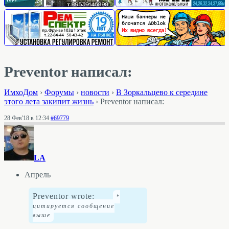
Preventor написал:
ИмхоДом
›
Форумы
›
новости
›
В Зоркальцево к середине
этого лета закипит жизнь
›
Preventor написал:
28 Фев'18 в 12:34
#69779
LA
Апрель
Preventor wrote: