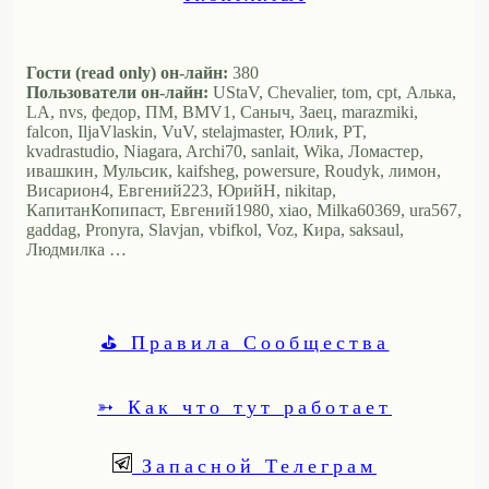
Гости (read only) он-лайн:
380
Пользователи он-лайн:
UStaV, Chevalier, tom, cpt, Алька,
LA, nvs, федор, ПМ, BMV1, Саныч, Заец, marazmiki,
falcon, IljaVlaskin, VuV, stelajmaster, Юлиk, PT,
kvadrastudio, Niagara, Archi70, sanlait, Wika, Ломастер,
ивашкин, Мульсик, kaifsheg, powersure, Roudyk, лимон,
Висариoн4, Евгений223, ЮрийН, nikitap,
КапитанКопипаст, Евгений1980, xiao, Milka60369, ura567,
gaddag, Pronyra, Slavjan, vbifkol, Voz, Кира, saksaul,
Людмилка …
⛳ Правила Сообщества
➳ Как что тут работает
Запасной Телеграм