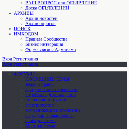
ВАШ ВОПРОС или ОБЪЯВЛЕНИЕ
Доска ОБЪЯВЛЕНИЙ
АРХИВЫ
Архив новостей
Архив опросов
ПОИСК
ИМХОДОМ
Правила Сообщества
Бизнес-интеграция
Форма связи с Админами
Вход
Регистрация
Вход
Регистрация
ФОРУМЫ
ПОСЛЕДНИЕ ТЕМЫ
земля и право
фундаменты и перекрытия
Стройка и Домовладение
стены и конструкции
электричество
коммуникации и отопление
Cад, двор, гараж, баня…
свободная тема
Местные Темы