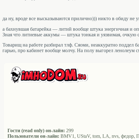
да ну, вроде все высказываются прилично))) никто в обиду не у
а бахнувшая батарейка — литий вообще штука энергичная и опас
Зная что литиевые аккумы — штука тонкая и уязвимая, очкую 
Товарищ на работе разбирал тлф. Сяоми, неаккуратно поддел 
гарью, про кабинет вообще молчу. На полу выгорел ленолеум см 
Гости (read only) он-лайн:
299
Пользователи он-лайн:
BMV1, UStaV, tom, LA, nvs, федор, ПМ,