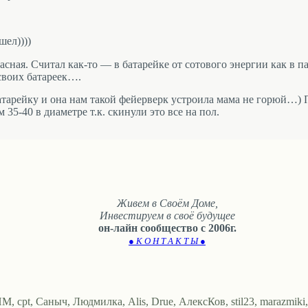
шел))))
ная. Считал как-то — в батарейке от сотового энергии как в па
своих батареек….
батарейку и она нам такой фейерверк устроила мама не горюй…)
35-40 в диаметре т.к. скинули это все на пол.
Живем в Своём Доме,
Инвестируем в своё будущее
он-лайн сообщество с 2006г.
● К О Н Т А К Т Ы ●
 cpt, Саныч, Людмилка, Alis, Drue, АлексКов, stil23, marazmiki, Sp