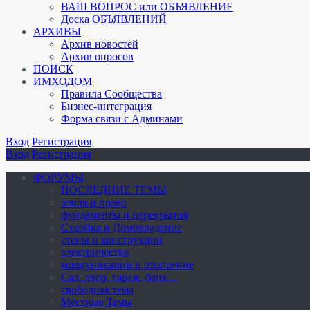
ВАШ ВОПРОС или ОБЪЯВЛЕНИЕ
Доска ОБЪЯВЛЕНИЙ
АРХИВЫ
Архив новостей
Архив опросов
ПОИСК
ИМХОДОМ
Правила Сообщества
Бизнес-интеграция
Форма связи с Админами
Вход
Регистрация
Вход
Регистрация
ФОРУМЫ
ПОСЛЕДНИЕ ТЕМЫ
земля и право
фундаменты и перекрытия
Стройка и Домовладение
стены и конструкции
электричество
коммуникации и отопление
Cад, двор, гараж, баня…
свободная тема
Местные Темы