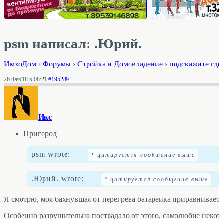
psm написал: .Юрий.
ИмхоДом
›
Форумы
›
Стройка и Домовладение
›
подскажите гд
26 Фев'18 в 08:21
#195289
Икс
Пригород
psm wrote:
.Юрий. wrote:
Я смотрю, моя бахнувшая от перегрева батарейка приравнивае
Особенно разрушительно пострадало от этого, самолюбие неко