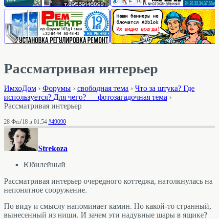
Рассматривая интерьер
ИмхоДом
›
Форумы
›
свободная тема
›
Что за штука? Где
используется? Для чего? — фотозагадочная тема
›
Рассматривая интерьер
28 Фев'18 в 01:54
#49090
Strekoza
Юбилейный
Рассматривая интерьер очередного коттеджа, натолкнулась на
непонятное сооружение.
По виду и смыслу напоминает камин. Но какой-то странный,
вынесенный из ниши. И зачем эти надувные шары в ящике?