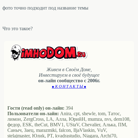
фото точно подходит под название темы
Что это такое?
Живем в Своём Доме,
Инвестируем в своё будущее
он-лайн сообщество с 2006г.
● К О Н Т А К Т Ы ●
Гости (read only) он-лайн:
394
Пользователи он-лайн:
Anira, cpt, shewle, tom, Татос,
лимон, ZergCross, LA, Алла, ЮрийН, mumza, nvs, dem108,
федор, ESK, theCut, BMV1, UStaV, Chevalier, Алька, ПМ,
Саныч, Заец, marazmiki, falcon, IljaVlaskin, VuV,
stelajmaster, Юлиk, PT, kvadrastudio, Niagara, Archi70,