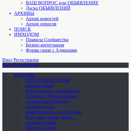
ВАШ ВОПРОС или ОБЪЯВЛЕНИЕ
Доска ОБЪЯВЛЕНИЙ
АРХИВЫ
Архив новостей
Архив опросов
ПОИСК
ИМХОДОМ
Правила Сообщества
Бизнес-интеграция
Форма связи с Админами
Вход
Регистрация
Вход
Регистрация
ФОРУМЫ
ПОСЛЕДНИЕ ТЕМЫ
земля и право
фундаменты и перекрытия
Стройка и Домовладение
стены и конструкции
электричество
коммуникации и отопление
Cад, двор, гараж, баня…
свободная тема
Местные Темы