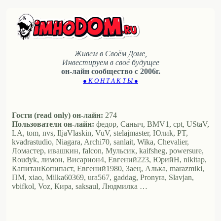
Живем в Своём Доме,
Инвестируем в своё будущее
он-лайн сообщество с 2006г.
● К О Н Т А К Т Ы ●
Гости (read only) он-лайн:
274
Пользователи он-лайн:
федор, Саныч, BMV1, cpt, UStaV,
LA, tom, nvs, IljaVlaskin, VuV, stelajmaster, Юлиk, PT,
kvadrastudio, Niagara, Archi70, sanlait, Wika, Chevalier,
Ломастер, ивашкин, falcon, Мульсик, kaifsheg, powersure,
Roudyk, лимон, Висариoн4, Евгений223, ЮрийН, nikitap,
КапитанКопипаст, Евгений1980, Заец, Алька, marazmiki,
ПМ, xiao, Milka60369, ura567, gaddag, Pronyra, Slavjan,
vbifkol, Voz, Кира, saksaul, Людмилка …