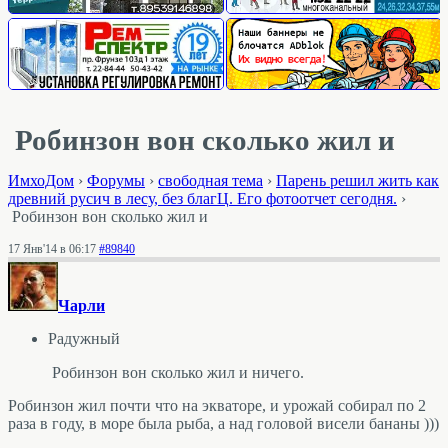
Робинзон вон сколько жил и
ИмхоДом
›
Форумы
›
свободная тема
›
Парень решил жить как
древний русич в лесу, без благЦ. Его фотоотчет сегодня.
›
Робинзон вон сколько жил и
17 Янв'14 в 06:17
#89840
Чарли
Радужный
Робинзон вон сколько жил и ничего.
Робинзон жил почти что на экваторе, и урожай собирал по 2
раза в году, в море была рыба, а над головой висели бананы )))