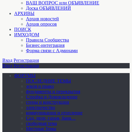
ВАШ ВОПРОС или ОБЪЯВЛЕНИЕ
Доска ОБЪЯВЛЕНИЙ
АРХИВЫ
Архив новостей
Архив опросов
ПОИСК
ИМХОДОМ
Правила Сообщества
Бизнес-интеграция
Форма связи с Админами
Вход
Регистрация
Вход
Регистрация
ФОРУМЫ
ПОСЛЕДНИЕ ТЕМЫ
земля и право
фундаменты и перекрытия
Стройка и Домовладение
стены и конструкции
электричество
коммуникации и отопление
Cад, двор, гараж, баня…
свободная тема
Местные Темы