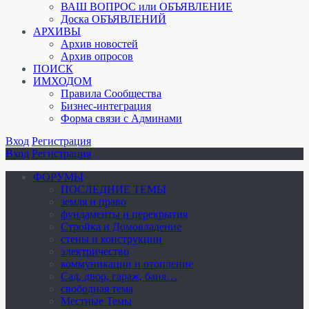
ВАШ ВОПРОС или ОБЪЯВЛЕНИЕ
Доска ОБЪЯВЛЕНИЙ
АРХИВЫ
Архив новостей
Архив опросов
ПОИСК
ИМХОДОМ
Правила Сообщества
Бизнес-интеграция
Форма связи с Админами
Вход
Регистрация
Вход
Регистрация
ФОРУМЫ
ПОСЛЕДНИЕ ТЕМЫ
земля и право
фундаменты и перекрытия
Стройка и Домовладение
стены и конструкции
электричество
коммуникации и отопление
Cад, двор, гараж, баня…
свободная тема
Местные Темы