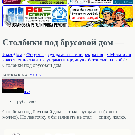
Столбики под брусовой дом —
ИмхоДом
›
Форумы
›
фундаменты и перекрытия
›
• Можно ли
качественно залить фундамент вручную, бетономешалкой?
›
Столбики под брусовой дом —
24 Янв'14 в 02:41
#90313
nvs
Трубачево
Столбики под брусовой дом — тоже фундамент (залить
можно). Но ленточку я бы заливать не стал — спину жалко.