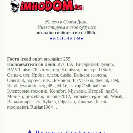
Живем в Своём Доме,
Инвестируем в своё будущее
он-лайн сообщество с 2006г.
● К О Н Т А К Т Ы ●
Гости (read only) он-лайн:
255
Пользователи он-лайн:
nvs, LA, Висариoн4, федор,
BMV1, alsmi78, Ломастер, Komissar, tom, cpt, UStaV,
Саныч, tret, Ирбис, олеся, dusha, Байкеризсклепа,
Ольга54, popovd, nils, Домовой, IljaVlaskin, theCut, ПМ,
Rand, levtomsk, sergei82, MIke, slavag71sibmailcom,
Электромонтажник, Komfort, Мульсик, ИгорьБ, ngs54,
Моисей, prozektor, rinchine2012, barmaleo, egorchik, Wasilij,
Варламоврф, srv, Rykein, OlgaLab, Иваныч, falcon,
moonsafari, Ruslan1984 …
⛳ Правила Сообщества