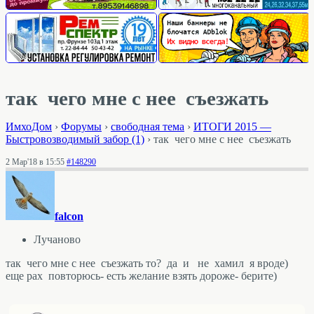
так чего мне с нее съезжать
ИмхоДом
›
Форумы
›
свободная тема
›
ИТОГИ 2015 —
Быстровозводимый забор (1)
›
так чего мне с нее съезжать
2 Мар'18 в 15:55
#148290
falcon
Лучаново
так чего мне с нее съезжать то? да и не хамил я вроде)
еще рах повторюсь- есть желание взять дороже- берите)