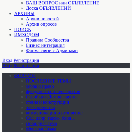
ВАШ ВОПРОС или ОБЪЯВЛЕНИЕ
Доска ОБЪЯВЛЕНИЙ
АРХИВЫ
Архив новостей
Архив опросов
ПОИСК
ИМХОДОМ
Правила Сообщества
Бизнес-интеграция
Форма связи с Админами
Вход
Регистрация
Вход
Регистрация
ФОРУМЫ
ПОСЛЕДНИЕ ТЕМЫ
земля и право
фундаменты и перекрытия
Стройка и Домовладение
стены и конструкции
электричество
коммуникации и отопление
Cад, двор, гараж, баня…
свободная тема
Местные Темы