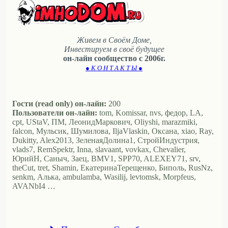
Живем в Своём Доме,
Инвестируем в своё будущее
он-лайн сообщество с 2006г.
● К О Н Т А К Т Ы ●
Гости (read only) он-лайн:
200
Пользователи он-лайн:
tom, Komissar, nvs, федор, LA,
cpt, UStaV, ПМ, ЛеонидМаркович, Oliyshi, marazmiki,
falcon, Мульсик, Шумилова, IljaVlaskin, Оксана, xiao, Ray,
Dukitty, Alex2013, ЗеленаяДолина1, СтройИндустрия,
vlads7, RemSpektr, Inna, slavaant, vovkax, Chevalier,
ЮрийН, Саныч, Заец, BMV1, SPP70, ALEXEY71, srv,
theCut, tret, Shamin, ЕкатеринаТерещенко, Биполь, RusNz,
senkm, Алька, ambulamba, Wasilij, levtomsk, Morpfeus,
AVANbI4 …