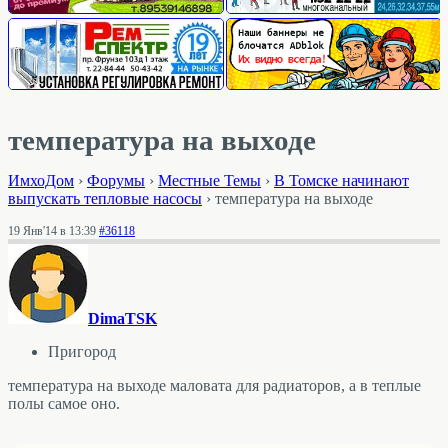
температура на выходе
ИмхоДом
›
Форумы
›
Местные Темы
›
В Томске начинают
выпускать тепловые насосы
›
температура на выходе
19 Янв'14 в 13:39
#36118
DimaTSK
Пригород
температура на выходе маловата для радиаторов, а в теплые
полы самое оно.