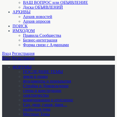
ВАШ ВОПРОС или ОБЪЯВЛЕНИЕ
Доска ОБЪЯВЛЕНИЙ
АРХИВЫ
Архив новостей
Архив опросов
ПОИСК
ИМХОДОМ
Правила Сообщества
Бизнес-интеграция
Форма связи с Админами
Вход
Регистрация
Вход
Регистрация
ФОРУМЫ
ПОСЛЕДНИЕ ТЕМЫ
земля и право
фундаменты и перекрытия
Стройка и Домовладение
стены и конструкции
электричество
коммуникации и отопление
Cад, двор, гараж, баня…
свободная тема
Местные Темы