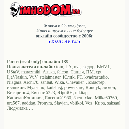
Живем в Своём Доме,
Инвестируем в своё будущее
он-лайн сообщество с 2006г.
● К О Н Т А К Т Ы ●
Гости (read only) он-лайн:
189
Пользователи он-лайн:
tom, LA, nvs, федор, BMV1,
UStaV, marazmiki, Алька, falcon, Саныч, ПМ, cpt,
IljaVlaskin, VuV, stelajmaster, Юлиk, PT, kvadrastudio,
Niagara, Archi70, sanlait, Wika, Chevalier, Ломастер,
ивашкин, Мульсик, kaifsheg, powersure, Roudyk, лимон,
Висариoн4, Евгений223, ЮрийН, nikitap,
КапитанКопипаст, Евгений1980, Заец, xiao, Milka60369,
ura567, gaddag, Pronyra, Slavjan, vbifkol, Voz, Кира, saksaul,
Людмилка …