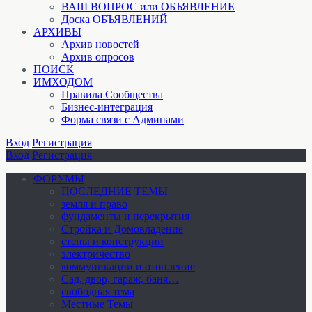
ВАШ ВОПРОС или ОБЪЯВЛЕНИЕ
Доска ОБЪЯВЛЕНИЙ
АРХИВЫ
Архив новостей
Архив опросов
ПОИСК
ИМХОДОМ
Правила Сообщества
Бизнес-интеграция
Форма связи с Админами
Вход
Регистрация
Вход
Регистрация
ФОРУМЫ
ПОСЛЕДНИЕ ТЕМЫ
земля и право
фундаменты и перекрытия
Стройка и Домовладение
стены и конструкции
электричество
коммуникации и отопление
Cад, двор, гараж, баня…
свободная тема
Местные Темы