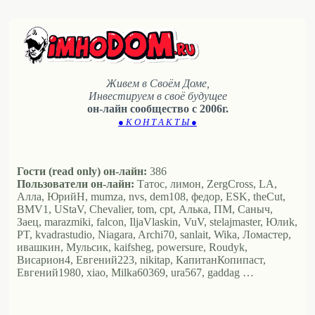
Живем в Своём Доме,
Инвестируем в своё будущее
он-лайн сообщество с 2006г.
● К О Н Т А К Т Ы ●
Гости (read only) он-лайн:
386
Пользователи он-лайн:
Татос, лимон, ZergCross, LA,
Алла, ЮрийН, mumza, nvs, dem108, федор, ESK, theCut,
BMV1, UStaV, Chevalier, tom, cpt, Алька, ПМ, Саныч,
Заец, marazmiki, falcon, IljaVlaskin, VuV, stelajmaster, Юлиk,
PT, kvadrastudio, Niagara, Archi70, sanlait, Wika, Ломастер,
ивашкин, Мульсик, kaifsheg, powersure, Roudyk,
Висариoн4, Евгений223, nikitap, КапитанКопипаст,
Евгений1980, xiao, Milka60369, ura567, gaddag …