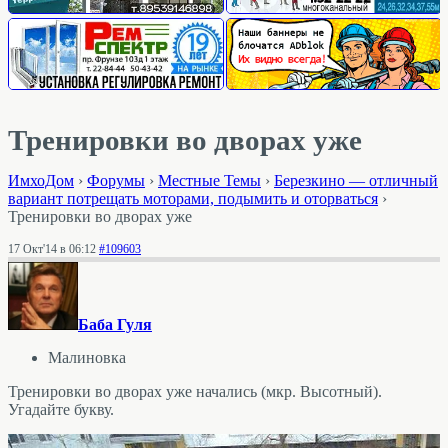
Тренировки во дворах уже
ИмхоДом
›
Форумы
›
Местные Темы
›
Березкино — отличный
вариант потрещать моторами, подымить и оторваться
›
Тренировки во дворах уже
17 Окт'14 в 06:12
#109603
Баба Гуля
Малиновка
Тренировки во дворах уже начались (мкр. Высотный).
Угадайте букву.