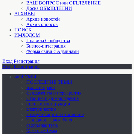
ВАШ ВОПРОС или ОБЪЯВЛЕНИЕ
Доска ОБЪЯВЛЕНИЙ
АРХИВЫ
Архив новостей
Архив опросов
ПОИСК
ИМХОДОМ
Правила Сообщества
Бизнес-интеграция
Форма связи с Админами
Вход
Регистрация
Вход
Регистрация
ФОРУМЫ
ПОСЛЕДНИЕ ТЕМЫ
земля и право
фундаменты и перекрытия
Стройка и Домовладение
стены и конструкции
электричество
коммуникации и отопление
Cад, двор, гараж, баня…
свободная тема
Местные Темы