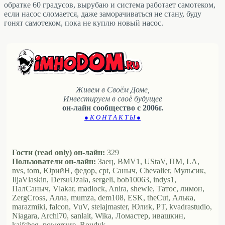
обратке 60 градусов, вырубаю и система работает самотеком,
если насос сломается, даже заморачиваться не стану, буду
гонят самотеком, пока не куплю новый насос.
Живем в Своём Доме,
Инвестируем в своё будущее
он-лайн сообщество с 2006г.
● К О Н Т А К Т Ы ●
Гости (read only) он-лайн:
329
Пользователи он-лайн:
Заец, BMV1, UStaV, ПМ, LA,
nvs, tom, ЮрийН, федор, cpt, Саныч, Chevalier, Мульсик,
IljaVlaskin, DersuUzala, sergeli, bob10063, indys1,
ПалСаныч, Vlakar, madlock, Anira, shewle, Татос, лимон,
ZergCross, Алла, mumza, dem108, ESK, theCut, Алька,
marazmiki, falcon, VuV, stelajmaster, Юлиk, PT, kvadrastudio,
Niagara, Archi70, sanlait, Wika, Ломастер, ивашкин,
kaifsheg, powersure, Roudyk …