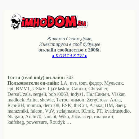
Живем в Своём Доме,
Инвестируем в своё будущее
он-лайн сообщество с 2006г.
● К О Н Т А К Т Ы ●
Гости (read only) он-лайн:
343
Пользователи он-лайн:
LA, nvs, tom, федор, Мульсик,
cpt, BMV1, UStaV, IljaVlaskin, Саныч, Chevalier,
DersuUzala, sergeli, bob10063, indys1, ПалСаныч, Vlakar,
madlock, Anira, shewle, Татос, лимон, ZergCross, Алла,
ЮрийН, mumza, dem108, ESK, theCut, Алька, ПМ, Заец,
marazmiki, falcon, VuV, stelajmaster, Юлиk, PT, kvadrastudio,
Niagara, Archi70, sanlait, Wika, Ломастер, ивашкин,
kaifsheg, powersure, Roudyk …