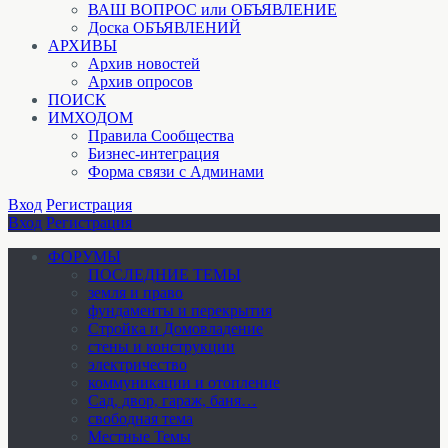
ВАШ ВОПРОС или ОБЪЯВЛЕНИЕ
Доска ОБЪЯВЛЕНИЙ
АРХИВЫ
Архив новостей
Архив опросов
ПОИСК
ИМХОДОМ
Правила Сообщества
Бизнес-интеграция
Форма связи с Админами
Вход
Регистрация
Вход
Регистрация
ФОРУМЫ
ПОСЛЕДНИЕ ТЕМЫ
земля и право
фундаменты и перекрытия
Стройка и Домовладение
стены и конструкции
электричество
коммуникации и отопление
Cад, двор, гараж, баня…
свободная тема
Местные Темы