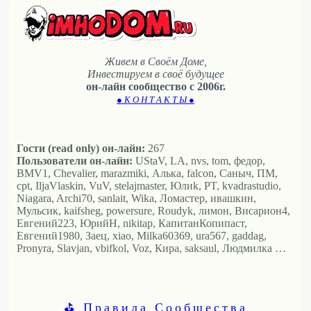
Живем в Своём Доме,
Инвестируем в своё будущее
он-лайн сообщество с 2006г.
● К О Н Т А К Т Ы ●
Гости (read only) он-лайн:
267
Пользователи он-лайн:
UStaV, LA, nvs, tom, федор,
BMV1, Chevalier, marazmiki, Алька, falcon, Саныч, ПМ,
cpt, IljaVlaskin, VuV, stelajmaster, Юлиk, PT, kvadrastudio,
Niagara, Archi70, sanlait, Wika, Ломастер, ивашкин,
Мульсик, kaifsheg, powersure, Roudyk, лимон, Висариoн4,
Евгений223, ЮрийН, nikitap, КапитанКопипаст,
Евгений1980, Заец, xiao, Milka60369, ura567, gaddag,
Pronyra, Slavjan, vbifkol, Voz, Кира, saksaul, Людмилка …
⛳ Правила Сообщества