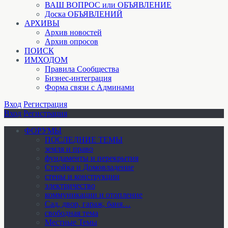
ВАШ ВОПРОС или ОБЪЯВЛЕНИЕ
Доска ОБЪЯВЛЕНИЙ
АРХИВЫ
Архив новостей
Архив опросов
ПОИСК
ИМХОДОМ
Правила Сообщества
Бизнес-интеграция
Форма связи с Админами
Вход
Регистрация
Вход
Регистрация
ФОРУМЫ
ПОСЛЕДНИЕ ТЕМЫ
земля и право
фундаменты и перекрытия
Стройка и Домовладение
стены и конструкции
электричество
коммуникации и отопление
Cад, двор, гараж, баня…
свободная тема
Местные Темы