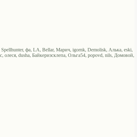
ellhunter, фа, LA, Bellar, Марич, igornk, Demolisk, Алька, eski,
с, олеся, dusha, Байкеризсклепа, Ольга54, popovd, nils, Домовой,