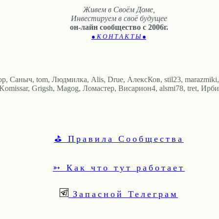
Живем в Своём Доме,
Инвестируем в своё будущее
он-лайн сообщество с 2006г.
● К О Н Т А К Т Ы ●
 Саныч, tom, Людмилка, Alis, Drue, АлексКов, stil23, marazmiki, Sp
Komissar, Grigsh, Magog, Ломастер, Висариoн4, alsmi78, tret, Ирби
⛳ Правила Сообщества
➳ Как что тут работает
Запасной Телеграм