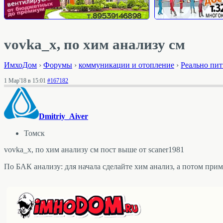
vovka_x, по хим анализу см
ИмхоДом
›
Форумы
›
коммуникации и отопление
›
Реально пит
1 Мар'18 в 15:01
#167182
Dmitriy_Aiver
Томск
vovka_x, по хим анализу см пост выше от scaner1981
По БАК анализу: для начала сделайте хим анализ, а потом при