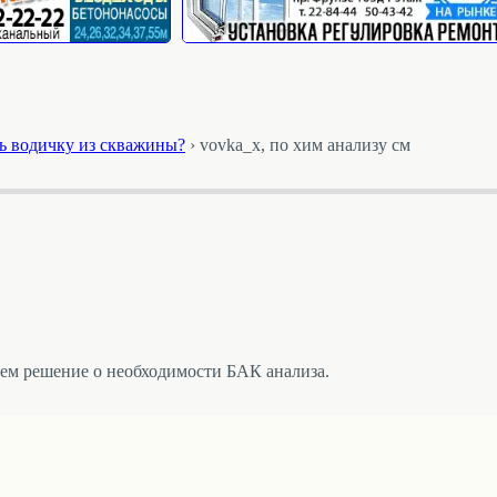
ь водичку из скважины?
›
vovka_x, по хим анализу см
мем решение о необходимости БАК анализа.