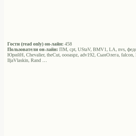
Гости (read only) он-лайн:
458
Пользователи он-лайн:
ПМ, cpt, UStaV, BMV1, LA, nvs, федор,
ЮрийН, Chevalier, theCut, oooaspz, adv192, СынОлега, falcon, 
IljaVlaskin, Rand …