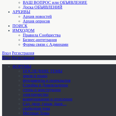
ВАШ ВОПРОС или ОБЪЯВЛЕНИЕ
Доска ОБЪЯВЛЕНИЙ
АРХИВЫ
Архив новостей
Архив опросов
ПОИСК
ИМХОДОМ
Правила Сообщества
Бизнес-интеграция
Форма связи с Админами
Вход
Регистрация
Вход
Регистрация
ФОРУМЫ
ПОСЛЕДНИЕ ТЕМЫ
земля и право
фундаменты и перекрытия
Стройка и Домовладение
стены и конструкции
электричество
коммуникации и отопление
Cад, двор, гараж, баня…
свободная тема
Местные Темы