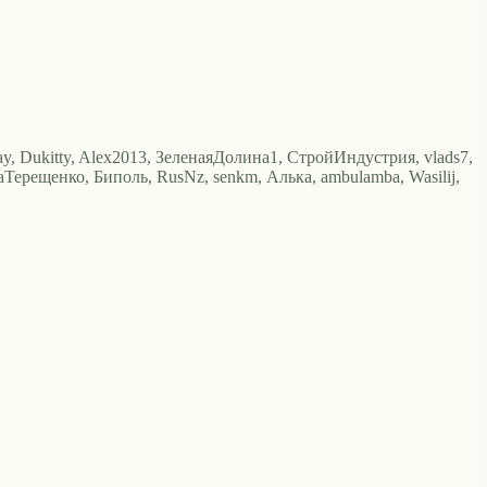
Ray, Dukitty, Alex2013, ЗеленаяДолина1, СтройИндустрия, vlads7,
наТерещенко, Биполь, RusNz, senkm, Алька, ambulamba, Wasilij,