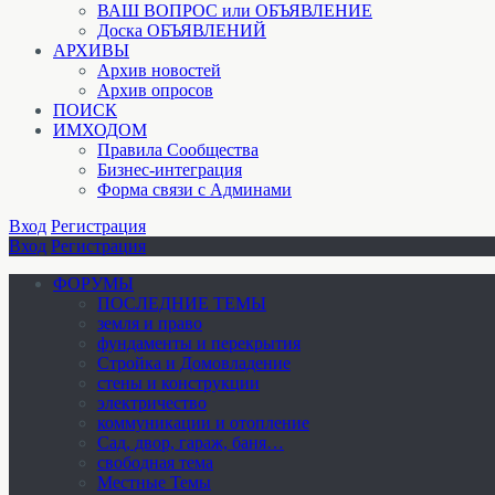
ВАШ ВОПРОС или ОБЪЯВЛЕНИЕ
Доска ОБЪЯВЛЕНИЙ
АРХИВЫ
Архив новостей
Архив опросов
ПОИСК
ИМХОДОМ
Правила Сообщества
Бизнес-интеграция
Форма связи с Админами
Вход
Регистрация
Вход
Регистрация
ФОРУМЫ
ПОСЛЕДНИЕ ТЕМЫ
земля и право
фундаменты и перекрытия
Стройка и Домовладение
стены и конструкции
электричество
коммуникации и отопление
Cад, двор, гараж, баня…
свободная тема
Местные Темы