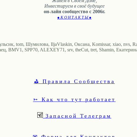
Живем в Своём Доме,
Инвестируем в своё будущее
он-лайн сообщество с 2006г.
● К О Н Т А К Т Ы ●
ульсик, tom, Шумилова, IljaVlaskin, Оксана, Komissar, xiao, nvs, 
Заец, BMV1, SPP70, ALEXEY71, srv, theCut, tret, Shamin, Екатери
⛳ Правила Сообщества
➳ Как что тут работает
Запасной Телеграм
✉ Форма для Контактов