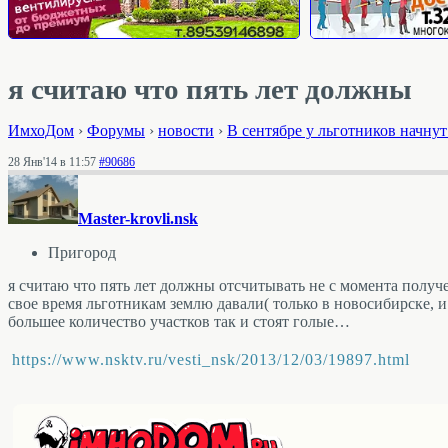
я считаю что пять лет должны
ИмхоДом
›
Форумы
›
новости
›
В сентябре у льготников начну
28 Янв'14 в 11:57
#90686
Master-krovli.nsk
Пригород
я считаю что пять лет должны отсчитывать не с момента получе
свое время льготникам землю давали( только в новосибирске, и т
большее количество участков так и стоят голые…
https://www.nsktv.ru/vesti_nsk/2013/12/03/19897.html