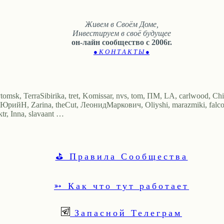
Живем в Своём Доме,
Инвестируем в своё будущее
он-лайн сообщество с 2006г.
● К О Н Т А К Т Ы ●
tomsk, TerraSibirika, tret, Komissar, nvs, tom, ПМ, LA, carlwood, Ch
йН, Zarina, theCut, ЛеонидМаркович, Oliyshi, marazmiki, falcon,
, Inna, slavaant …
⛳ Правила Сообщества
➳ Как что тут работает
Запасной Телеграм