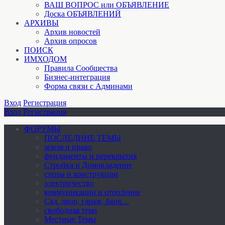
ВАШ ВОПРОС или ОБЪЯВЛЕНИЕ
Доска ОБЪЯВЛЕНИЙ
АРХИВЫ
Архив новостей
Архив опросов
ПОИСК
ИМХОДОМ
Правила Сообщества
Бизнес-интеграция
Форма связи с Админами
Вход
Регистрация
Вход
Регистрация
ФОРУМЫ
ПОСЛЕДНИЕ ТЕМЫ
земля и право
фундаменты и перекрытия
Стройка и Домовладение
стены и конструкции
электричество
коммуникации и отопление
Cад, двор, гараж, баня…
свободная тема
Местные Темы