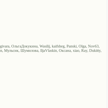
igivara, ОльгаДокукина, Wasilij, kaifsheg, Panski, Olga, Nov63,
 Мульсик, Шумилова, IljaVlaskin, Оксана, xiao, Ray, Dukitty,