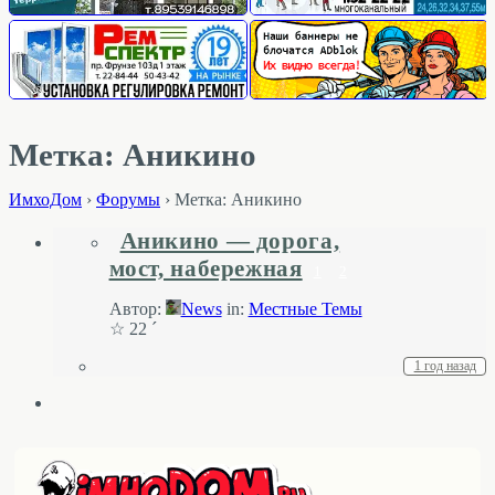
Метка: Аникино
ИмхоДом
›
Форумы
›
Метка: Аникино
Аникино — дорога,
мост, набережная
1
2
Автор:
News
in:
Местные Темы
☆ 22 ´
1 год назад