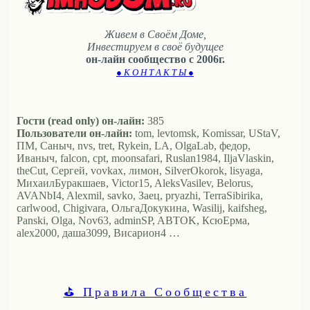
Живем в Своём Доме,
Инвестируем в своё будущее
он-лайн сообщество с 2006г.
● К О Н Т А К Т Ы ●
Гости (read only) он-лайн:
385
Пользователи он-лайн:
tom, levtomsk, Komissar, UStaV,
ПМ, Саныч, nvs, tret, Rykein, LA, OlgaLab, федор,
Иваныч, falcon, cpt, moonsafari, Ruslan1984, IljaVlaskin,
theCut, Сергей, vovkax, лимон, SilverOkorok, lisyaga,
МихаилБуракшаев, Victor15, AleksVasilev, Belorus,
AVANbI4, Alexmil, savko, Заец, pryazhi, TerraSibirika,
carlwood, Chigivara, ОльгаДокукина, Wasilij, kaifsheg,
Panski, Olga, Nov63, adminSP, ABTOK, КсюЕрма,
alex2000, даша3099, Висариoн4 …
⛳ Правила Сообщества