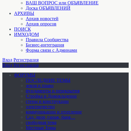
ВАШ ВОПРОС или ОБЪЯВЛЕНИЕ
Доска ОБЪЯВЛЕНИЙ
АРХИВЫ
Архив новостей
Архив опросов
ПОИСК
ИМХОДОМ
Правила Сообщества
Бизнес-интеграция
Форма связи с Админами
Вход
Регистрация
Вход
Регистрация
ФОРУМЫ
ПОСЛЕДНИЕ ТЕМЫ
земля и право
фундаменты и перекрытия
Стройка и Домовладение
стены и конструкции
электричество
коммуникации и отопление
Cад, двор, гараж, баня…
свободная тема
Местные Темы