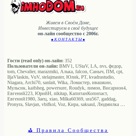
Живем в Своём Доме,
Инвестируем в своё будущее
он-лайн сообщество с 2006г.
● К О Н Т А К Т Ы ●
Гости (read only) он-лайн:
352
Пользователи он-лайн:
BMV1, UStaV, LA, nvs, федор,
tom, Chevalier, marazmiki, Алька, falcon, Саныч, ПМ, cpt,
IljaVlaskin, VuV, stelajmaster, Юлиk, PT, kvadrastudio,
Niagara, Archi70, sanlait, Wika, Ломастер, ивашкин,
Мульсик, kaifsheg, powersure, Roudyk, лимон, Висариoн4,
Евгений223, ЮрийН, nikitap, КапитанКопипаст,
Евгений1980, Заец, xiao, Milka60369, ura567, gaddag,
Pronyra, Slavjan, vbifkol, Voz, Кира, saksaul, Людмилка …
⛳ Правила Сообщества