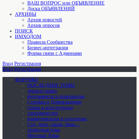
ВАШ ВОПРОС или ОБЪЯВЛЕНИЕ
Доска ОБЪЯВЛЕНИЙ
АРХИВЫ
Архив новостей
Архив опросов
ПОИСК
ИМХОДОМ
Правила Сообщества
Бизнес-интеграция
Форма связи с Админами
Вход
Регистрация
Вход
Регистрация
ФОРУМЫ
ПОСЛЕДНИЕ ТЕМЫ
земля и право
фундаменты и перекрытия
Стройка и Домовладение
стены и конструкции
электричество
коммуникации и отопление
Cад, двор, гараж, баня…
свободная тема
Местные Темы