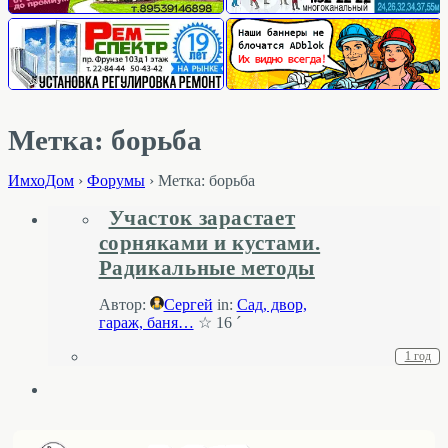
Метка: борьба
ИмхоДом
›
Форумы
›
Метка: борьба
Участок зарастает
сорняками и кустами.
Радикальные методы
Автор:
Сергей
in:
Cад, двор,
гараж, баня…
☆ 16 ´
1 год