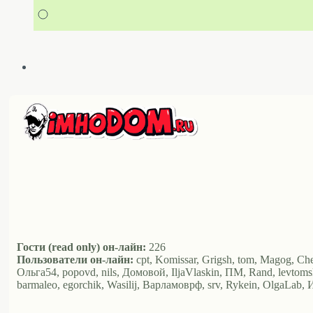
Гости (read only) он-лайн:
226
Пользователи он-лайн:
cpt, Komissar, Grigsh, tom, Magog, Ch
Ольга54, popovd, nils, Домовой, IljaVlaskin, ПМ, Rand, levtom
barmaleo, egorchik, Wasilij, Варламоврф, srv, Rykein, OlgaLab