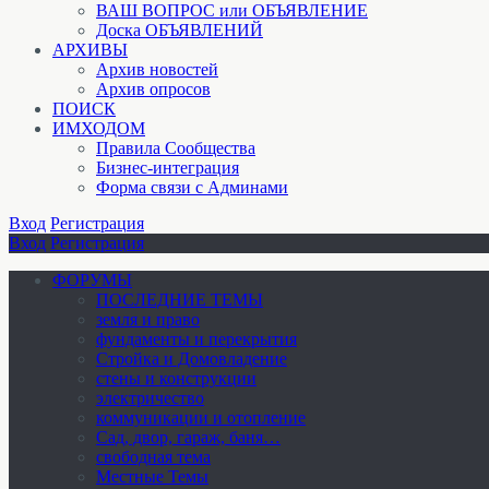
ВАШ ВОПРОС или ОБЪЯВЛЕНИЕ
Доска ОБЪЯВЛЕНИЙ
АРХИВЫ
Архив новостей
Архив опросов
ПОИСК
ИМХОДОМ
Правила Сообщества
Бизнес-интеграция
Форма связи с Админами
Вход
Регистрация
Вход
Регистрация
ФОРУМЫ
ПОСЛЕДНИЕ ТЕМЫ
земля и право
фундаменты и перекрытия
Стройка и Домовладение
стены и конструкции
электричество
коммуникации и отопление
Cад, двор, гараж, баня…
свободная тема
Местные Темы