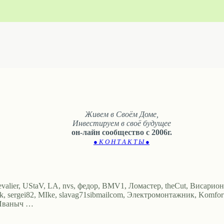
Живем в Своём Доме,
Инвестируем в своё будущее
он-лайн сообщество с 2006г.
● К О Н Т А К Т Ы ●
evalier, UStaV, LA, nvs, федор, BMV1, Ломастер, theCut, Висариoн4
sk, sergei82, MIke, slavag71sibmailcom, Электромонтажник, Komfort
, Иваныч …