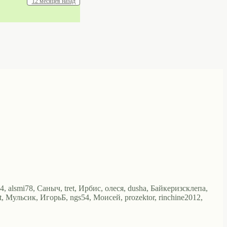
12 месяцев назад
, alsmi78, Саныч, tret, Ирбис, олеся, dusha, Байкеризсклепа,
, Мульсик, ИгорьБ, ngs54, Моисей, prozektor, rinchine2012,