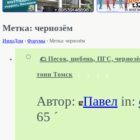
Метка: чернозём
ИмхоДом
›
Форумы
›
Метка: чернозём
🌮 Песок, щебень, ПГС, чернозё
тонн Томск
1
2
3
4
Автор:
Павел
in:
65 ´