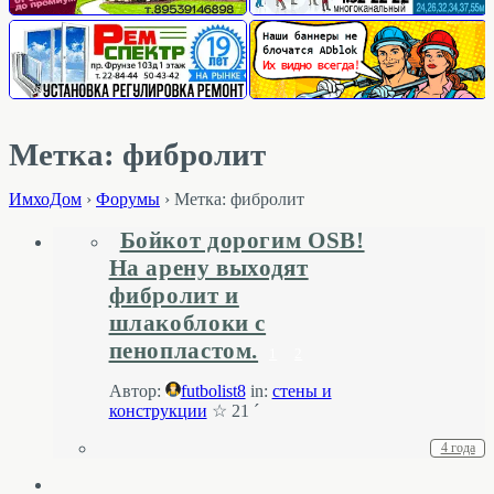
Метка: фибролит
ИмхоДом
›
Форумы
›
Метка: фибролит
Бойкот дорогим OSB!
На арену выходят
фибролит и
шлакоблоки с
пенопластом.
1
2
Автор:
futbolist8
in:
стены и
конструкции
☆ 21 ´
4 года