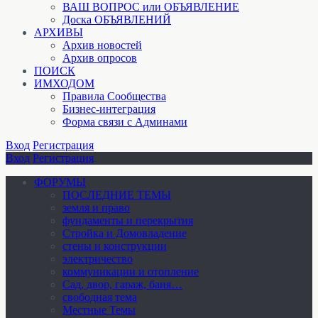
ВАШ ВОПРОС или ОБЪЯВЛЕНИЕ
Доска ОБЪЯВЛЕНИЙ
АРХИВЫ
Архив новостей
Архив опросов
ПОИСК
ИМХОДОМ
Правила Сообщества
Бизнес-интеграция
Форма связи с Админами
Вход
Регистрация
Вход
Регистрация
ФОРУМЫ
ПОСЛЕДНИЕ ТЕМЫ
земля и право
фундаменты и перекрытия
Стройка и Домовладение
стены и конструкции
электричество
коммуникации и отопление
Cад, двор, гараж, баня…
свободная тема
Местные Темы