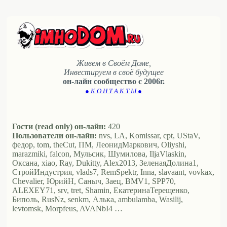
Живем в Своём Доме,
Инвестируем в своё будущее
он-лайн сообщество с 2006г.
● К О Н Т А К Т Ы ●
Гости (read only) он-лайн:
420
Пользователи он-лайн:
nvs, LA, Komissar, cpt, UStaV,
федор, tom, theCut, ПМ, ЛеонидМаркович, Oliyshi,
marazmiki, falcon, Мульсик, Шумилова, IljaVlaskin,
Оксана, xiao, Ray, Dukitty, Alex2013, ЗеленаяДолина1,
СтройИндустрия, vlads7, RemSpektr, Inna, slavaant, vovkax,
Chevalier, ЮрийН, Саныч, Заец, BMV1, SPP70,
ALEXEY71, srv, tret, Shamin, ЕкатеринаТерещенко,
Биполь, RusNz, senkm, Алька, ambulamba, Wasilij,
levtomsk, Morpfeus, AVANbI4 …