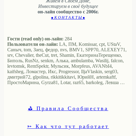
Живем в Своём Доме,
Инвестируем в своё будущее
он-лайн сообщество с 2006г.
● К О Н Т А К Т Ы ●
Гости (read only) он-лайн:
284
Пользователи он-лайн:
LA, ПМ, Komissar, cpt, UStaV,
Саныч, tom, Заец, федор, nvs, BMV1, SPP70, ALEXEY71,
srv, Chevalier, theCut, tret, Shamin, ЕкатеринаТерещенко,
Биполь, RusNz, senkm, Алька, ambulamba, Wasilij, falcon,
levtomsk, RemSpektr, Мульсик, Morpfeus, AVANbI4,
kaifsheg, Ломастер, Икс, Progressor, IljaVlaskin, serg03,
дмитрий72, glpolina, rikkitikkitavi, ЮрийН, artemkaftf,
ПростоМарина, Gyrza81, Lotar, raz65, barkoleg, Левша …
⛳ Правила Сообщества
➳ Как что тут работает