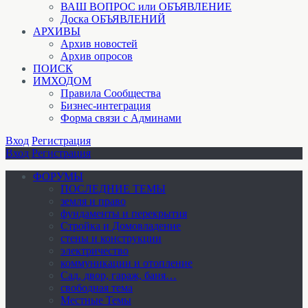
ВАШ ВОПРОС или ОБЪЯВЛЕНИЕ
Доска ОБЪЯВЛЕНИЙ
АРХИВЫ
Архив новостей
Архив опросов
ПОИСК
ИМХОДОМ
Правила Сообщества
Бизнес-интеграция
Форма связи с Админами
Вход
Регистрация
Вход
Регистрация
ФОРУМЫ
ПОСЛЕДНИЕ ТЕМЫ
земля и право
фундаменты и перекрытия
Стройка и Домовладение
стены и конструкции
электричество
коммуникации и отопление
Cад, двор, гараж, баня…
свободная тема
Местные Темы