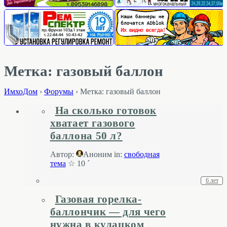
Метка: газовый баллон
ИмхоДом
›
Форумы
›
Метка: газовый баллон
На сколько готовок
хватает газового
баллона 50 л?
Автор:
Аноним
in:
свободная
тема
☆ 10 ´
6 лет
Газовая горелка-
баллончик — для чего
нужна в кулацком