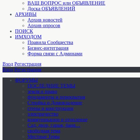
ВАШ ВОПРОС или ОБЪЯВЛЕНИЕ
Доска ОБЪЯВЛЕНИЙ
АРХИВЫ
Архив новостей
Архив опросов
ПОИСК
ИМХОДОМ
Правила Сообщества
Бизнес-интеграция
Форма связи с Админами
Вход
Регистрация
Вход
Регистрация
ФОРУМЫ
ПОСЛЕДНИЕ ТЕМЫ
земля и право
фундаменты и перекрытия
Стройка и Домовладение
стены и конструкции
электричество
коммуникации и отопление
Cад, двор, гараж, баня…
свободная тема
Местные Темы