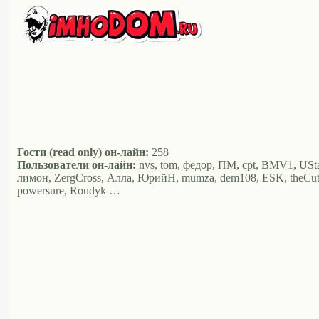
Гости (read only) он-лайн:
258
Пользователи он-лайн:
nvs, tom, федор, ПМ, cpt, BMV1, UStaV
лимон, ZergCross, Алла, ЮрийН, mumza, dem108, ESK, theCut, Аль
powersure, Roudyk …