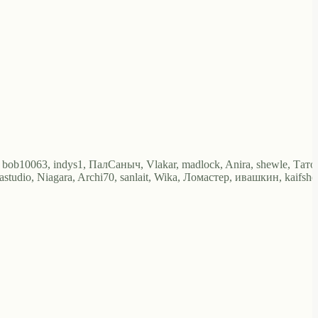
 bob10063, indys1, ПалСаныч, Vlakar, madlock, Anira, shewle, Тато
tudio, Niagara, Archi70, sanlait, Wika, Ломастер, ивашкин, kaifshe