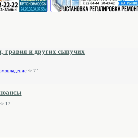
я, гравия и других сыпучих
омовладение
☆ 7 ´
нюансы
☆ 17 ´