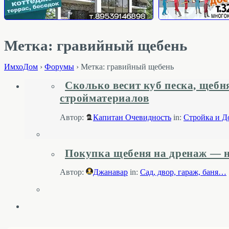
Метка: гравийный щебень
ИмхоДом
›
Форумы
›
Метка: гравийный щебень
Сколько весит куб песка, щебн
стройматериалов
Автор:
Капитан Очевидность
in:
Стройка и Д
Покупка щебеня на дренаж — 
Автор:
Джанавар
in:
Cад, двор, гараж, баня…