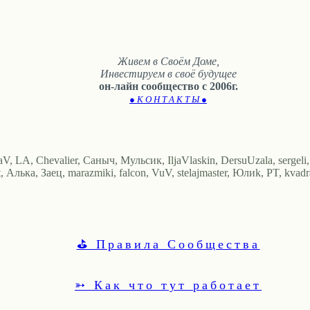
Живем в Своём Доме,
Инвестируем в своё будущее
он-лайн сообщество с 2006г.
● К О Н Т А К Т Ы ●
, LA, Chevalier, Саныч, Мульсик, IljaVlaskin, DersuUzala, sergeli,
ка, Заец, marazmiki, falcon, VuV, stelajmaster, Юлиk, PT, kvadras
⛳ Правила Сообщества
➳ Как что тут работает