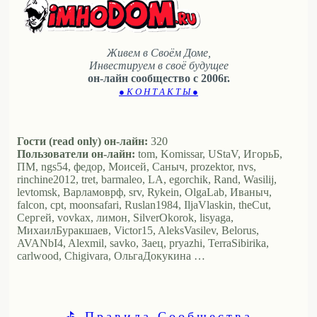
Живем в Своём Доме,
Инвестируем в своё будущее
он-лайн сообщество с 2006г.
● К О Н Т А К Т Ы ●
Гости (read only) он-лайн:
320
Пользователи он-лайн:
tom, Komissar, UStaV, ИгорьБ,
ПМ, ngs54, федор, Моисей, Саныч, prozektor, nvs,
rinchine2012, tret, barmaleo, LA, egorchik, Rand, Wasilij,
levtomsk, Варламоврф, srv, Rykein, OlgaLab, Иваныч,
falcon, cpt, moonsafari, Ruslan1984, IljaVlaskin, theCut,
Сергей, vovkax, лимон, SilverOkorok, lisyaga,
МихаилБуракшаев, Victor15, AleksVasilev, Belorus,
AVANbI4, Alexmil, savko, Заец, pryazhi, TerraSibirika,
carlwood, Chigivara, ОльгаДокукина …
⛳ Правила Сообщества