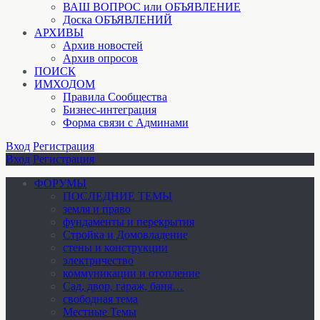
ВАШ ВОПРОС или ОБЪЯВЛЕНИЕ
Доска ОБЪЯВЛЕНИЙ
АРХИВЫ
Архив новостей
Архив опросов
ПОИСК
ИМХОДОМ
Правила Сообщества
Бизнес-интеграция
Форма связи с Админами
Вход
Регистрация
Вход
Регистрация
ФОРУМЫ
ПОСЛЕДНИЕ ТЕМЫ
земля и право
фундаменты и перекрытия
Стройка и Домовладение
стены и конструкции
электричество
коммуникации и отопление
Cад, двор, гараж, баня…
свободная тема
Местные Темы