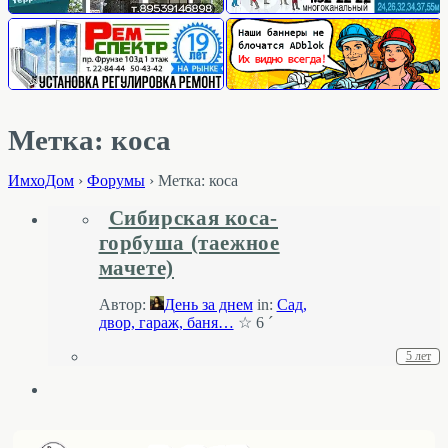
Метка: коса
ИмхоДом
›
Форумы
›
Метка: коса
Сибирская коса-
горбуша (таежное
мачете)
Автор:
День за днем
in:
Cад,
двор, гараж, баня…
☆ 6 ´
5 лет