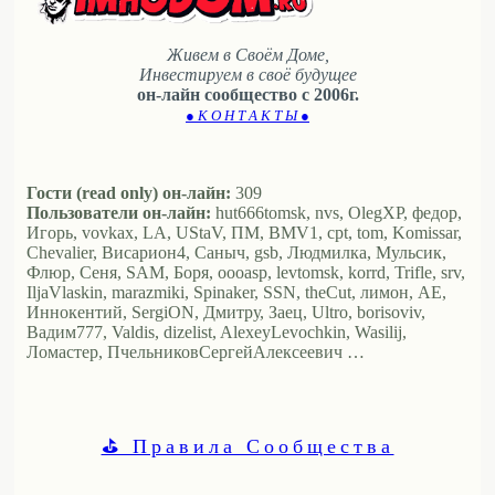
Живем в Своём Доме,
Инвестируем в своё будущее
он-лайн сообщество с 2006г.
● К О Н Т А К Т Ы ●
Гости (read only) он-лайн:
309
Пользователи он-лайн:
hut666tomsk, nvs, OlegXP, федор,
Игорь, vovkax, LA, UStaV, ПМ, BMV1, cpt, tom, Komissar,
Chevalier, Висариoн4, Саныч, gsb, Людмилка, Мульсик,
Флюр, Сеня, SAM, Боря, oooasp, levtomsk, korrd, Trifle, srv,
IljaVlaskin, marazmiki, Spinaker, SSN, theCut, лимон, АЕ,
Иннокентий, SergiON, Дмитру, Заец, Ultro, borisoviv,
Вадим777, Valdis, dizelist, AlexeyLevochkin, Wasilij,
Ломастер, ПчельниковСергейАлексеевич …
⛳ Правила Сообщества