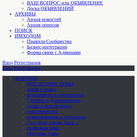
ВАШ ВОПРОС или ОБЪЯВЛЕНИЕ
Доска ОБЪЯВЛЕНИЙ
АРХИВЫ
Архив новостей
Архив опросов
ПОИСК
ИМХОДОМ
Правила Сообщества
Бизнес-интеграция
Форма связи с Админами
Вход
Регистрация
Вход
Регистрация
ФОРУМЫ
ПОСЛЕДНИЕ ТЕМЫ
земля и право
фундаменты и перекрытия
Стройка и Домовладение
стены и конструкции
электричество
коммуникации и отопление
Cад, двор, гараж, баня…
свободная тема
Местные Темы