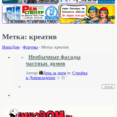
Метка: креатив
ИмхоДом
›
Форумы
›
Метка: креатив
Необычные фасады
частных домов
Автор:
День за днем
in:
Стройка
и Домовладение
☆ 11 ´
4 года