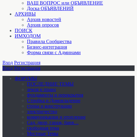
ВАШ ВОПРОС или ОБЪЯВЛЕНИЕ
Доска ОБЪЯВЛЕНИЙ
АРХИВЫ
Архив новостей
Архив опросов
ПОИСК
ИМХОДОМ
Правила Сообщества
Бизнес-интеграция
Форма связи с Админами
Вход
Регистрация
Вход
Регистрация
ФОРУМЫ
ПОСЛЕДНИЕ ТЕМЫ
земля и право
фундаменты и перекрытия
Стройка и Домовладение
стены и конструкции
электричество
коммуникации и отопление
Cад, двор, гараж, баня…
свободная тема
Местные Темы