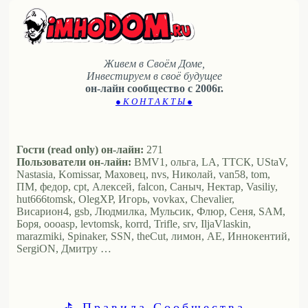
Живем в Своём Доме,
Инвестируем в своё будущее
он-лайн сообщество с 2006г.
● К О Н Т А К Т Ы ●
Гости (read only) он-лайн:
271
Пользователи он-лайн:
BMV1, ольга, LA, ТТСК, UStaV,
Nastasia, Komissar, Маховец, nvs, Николай, van58, tom,
ПМ, федор, cpt, Алексей, falcon, Саныч, Нектар, Vasiliy,
hut666tomsk, OlegXP, Игорь, vovkax, Chevalier,
Висариoн4, gsb, Людмилка, Мульсик, Флюр, Сеня, SAM,
Боря, oooasp, levtomsk, korrd, Trifle, srv, IljaVlaskin,
marazmiki, Spinaker, SSN, theCut, лимон, АЕ, Иннокентий,
SergiON, Дмитру …
⛳ Правила Сообщества