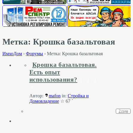
Метка: Крошка базальтовая
ИмхоДом
›
Форумы
›
Метка: Крошка базальтовая
Крошка базальтовая.
Есть опыт
использования?
1
2
3
4
Автор:
mafon
in:
Стройка и
Домовладение
☆ 67 ´
2 года