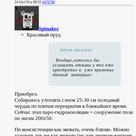
24 Окт'19 в 09:55
#476700
Spinaker
Красивый пруд
falcon писал(а):
Вообще,хотелось бы
услышать отзывы у тех кто
приобретал и уже применил
данный материал.
Приобрел.
Собираюсь утеплять слоем 25-30 см холодный
чердак по плитам перекрытия в ближайшее время.
Сейчас этап паро-гидроизоляции + сооружение пола
по лагам 200х50.
По консистенции как эковата, очень близко. Можно
задувать так же как эковату (ну или дешман-вариант