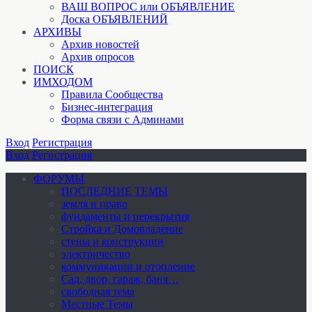
ВАШ ВОПРОС или ОБЪЯВЛЕНИЕ
Доска ОБЪЯВЛЕНИЙ
АРХИВЫ
Архив новостей
Архив опросов
ПОИСК
ИМХОДОМ
Правила Сообщества
Бизнес-интеграция
Форма связи с Админами
Вход
Регистрация
Вход
Регистрация
ФОРУМЫ
ПОСЛЕДНИЕ ТЕМЫ
земля и право
фундаменты и перекрытия
Стройка и Домовладение
стены и конструкции
электричество
коммуникации и отопление
Cад, двор, гараж, баня…
свободная тема
Местные Темы