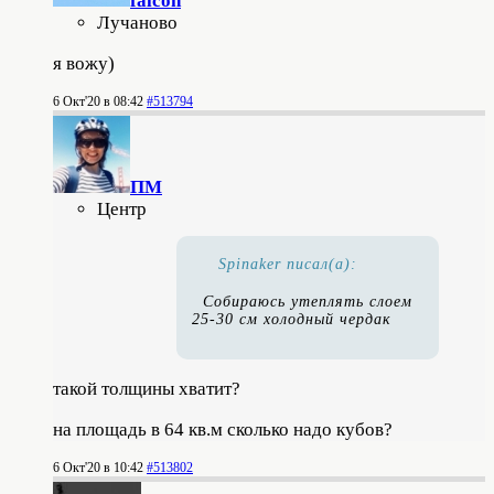
falcon
Лучаново
я вожу)
6 Окт'20 в 08:42
#513794
ПМ
Центр
Spinaker писал(а):
Собираюсь утеплять слоем
25-30 см холодный чердак
такой толщины хватит?
на площадь в 64 кв.м сколько надо кубов?
6 Окт'20 в 10:42
#513802