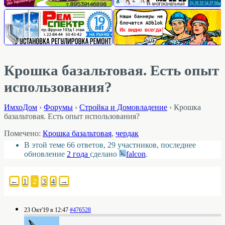
Крошка базальтовая. Есть опыт
использования?
ИмхоДом
›
Форумы
›
Стройка и Домовладение
›
Крошка
базальтовая. Есть опыт использования?
Помечено:
Крошка базальтовая
,
чердак
В этой теме 66 ответов, 29 участников, последнее
обновление
2 года
сделано
falcon
.
←
1
2
3
4
→
23 Окт'19 в 12:47
#476528