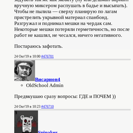
вручную миксером распушать в бадье и высыпать).
Чтобы не пылила — сверху планирую по лагам
пристрелить укрывной материал спанбонд.
Разгружал и поднимал мешки на чердак сам.
Некоторые мешки потеряли герметичность, но после
работ не кашлял, не чесался, ничего негативного.
Постараюсь зафотать.
24 Окт'19 в 10:00
#476701
Висариoн4
OldSchool Admin
Предвкушаю сразу вопросы: ГДЕ и ПОЧЕМ ))
24 Окт'19 в 10:23
#476710
Spinaker