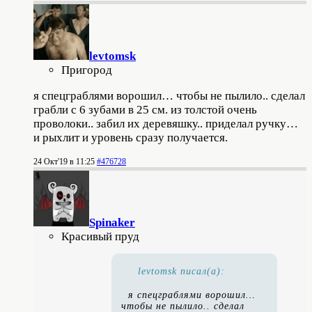
levtomsk
Пригород
я спецграблями ворошил… чтобы не пылило.. сделал
грабли с 6 зубами в 25 см. из толстой очень
проволоки.. забил их деревяшку.. приделал ручку…
и рыхлит и уровень сразу получается.
24 Окт'19 в 11:25
#476728
Spinaker
Красивый пруд
levtomsk писал(а):
я спецграблями ворошил…
чтобы не пылило.. сделал