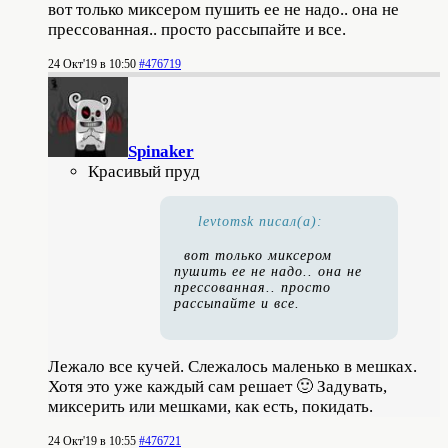
вот только миксером пушить ее не надо.. она не
прессованная.. просто рассыпайте и все.
24 Окт'19 в 10:50
#476719
Spinaker
Красивый пруд
levtomsk писал(а):
вот только миксером
пушить ее не надо.. она не
прессованная.. просто
рассыпайте и все.
Лежало все кучей. Слежалось маленько в мешках.
Хотя это уже каждый сам решает 🙂 Задувать,
миксерить или мешками, как есть, покидать.
24 Окт'19 в 10:55
#476721