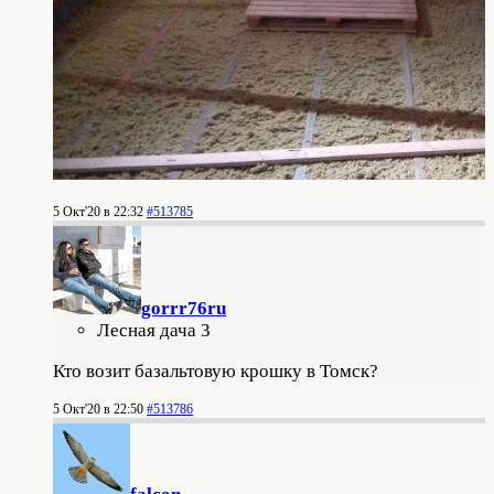
5 Окт'20 в 22:32
#513785
gorrr76ru
Лесная дача 3
Кто возит базальтовую крошку в Томск?
5 Окт'20 в 22:50
#513786