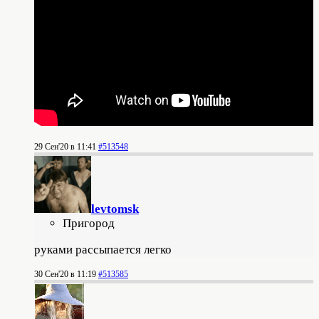
29 Сен'20 в 11:41
#513548
levtomsk
Пригород
руками рассыпается легко
30 Сен'20 в 11:19
#513585