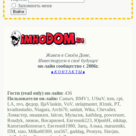
Запомнить меня
Войти
Живем в Своём Доме,
Инвестируем в своё будущее
он-лайн сообщество с 2006г.
● К О Н Т А К Т Ы ●
Гости (read only) он-лайн:
436
Пользователи он-лайн:
Саныч, BMV1, UStaV, tom, cpt,
LA, nvs, федор, IljaVlaskin, VuV, stelajmaster, Юлиk, PT,
kvadrastudio, Niagara, Archi70, sanlait, Wika, Chevalier,
Ломастер, ивашкин, falcon, Мульсик, kaifsheg, powersure,
Roudyk, лимон, Висариoн4, Евгений223, ЮрийН, nikitap,
КапитанКопипаст, Евгений1980, Заец, Алька, marazmiki,
ПМ, xiao, Milka60369, ura567, gaddag, Pronyra, Slavjan,