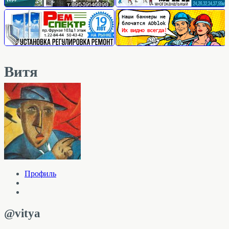
Витя
Профиль
@vitya