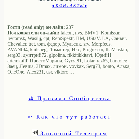
● К О Н Т А К Т Ы ●
Гости (read only) он-лайн:
237
Пользователи он-лайн:
falcon, nvs, BMV1, Komissar,
levtomsk, Wasilij, cpt, RemSpektr, ПМ, UStaV, LA, Саныч,
Chevalier, tret, tom, федор, Мульсик, srv, Morpfeus,
AVANbI4, kaifsheg, Ломастер, Икс, Progressor, IljaVlaskin,
serg03, дмитрий72, glpolina, rikkitikkitavi, ЮрийН,
artemkaftf, ПростоМарина, Gyrza81, Lotar, raz65, barkoleg,
Заец, Левша, 3Dmax, лимон, vovkax, Serg73, bonto, Алька,
ОлеОле, Alex231, usr, viktorc …
⛳ Правила Сообщества
➳ Как что тут работает
Запасной Телеграм