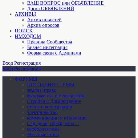
ВАШ ВОПРОС или ОБЪЯВЛЕНИЕ
Доска ОБЪЯВЛЕНИЙ
АРХИВЫ
Архив новостей
Архив опросов
ПОИСК
ИМХОДОМ
Правила Сообщества
Бизнес-интеграция
Форма связи с Админами
Вход
Регистрация
Вход
Регистрация
ФОРУМЫ
ПОСЛЕДНИЕ ТЕМЫ
земля и право
фундаменты и перекрытия
Стройка и Домовладение
стены и конструкции
электричество
коммуникации и отопление
Cад, двор, гараж, баня…
свободная тема
Местные Темы