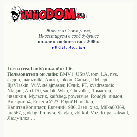
Живем в Своём Доме,
Инвестируем в своё будущее
он-лайн сообщество с 2006г.
● К О Н Т А К Т Ы ●
Гости (read only) он-лайн:
196
Пользователи он-лайн:
BMV1, UStaV, tom, LA, nvs,
федор, marazmiki, Алька, falcon, Саныч, ПМ, cpt,
IljaVlaskin, VuV, stelajmaster, Юлиk, PT, kvadrastudio,
Niagara, Archi70, sanlait, Wika, Chevalier, Ломастер,
ивашкин, Мульсик, kaifsheg, powersure, Roudyk, лимон,
Висариoн4, Евгений223, ЮрийН, nikitap,
КапитанКопипаст, Евгений1980, Заец, xiao, Milka60369,
ura567, gaddag, Pronyra, Slavjan, vbifkol, Voz, Кира, saksaul,
Людмилка …