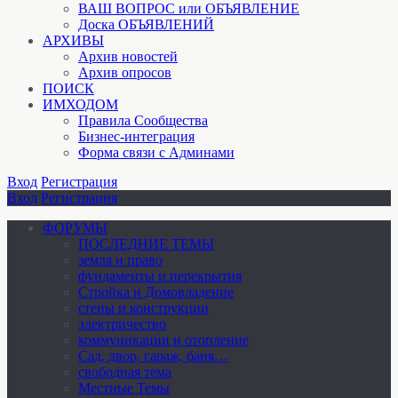
ВАШ ВОПРОС или ОБЪЯВЛЕНИЕ
Доска ОБЪЯВЛЕНИЙ
АРХИВЫ
Архив новостей
Архив опросов
ПОИСК
ИМХОДОМ
Правила Сообщества
Бизнес-интеграция
Форма связи с Админами
Вход
Регистрация
Вход
Регистрация
ФОРУМЫ
ПОСЛЕДНИЕ ТЕМЫ
земля и право
фундаменты и перекрытия
Стройка и Домовладение
стены и конструкции
электричество
коммуникации и отопление
Cад, двор, гараж, баня…
свободная тема
Местные Темы