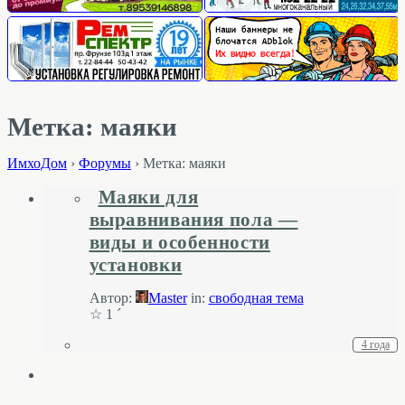
Метка: маяки
ИмхоДом
›
Форумы
›
Метка: маяки
Маяки для
выравнивания пола —
виды и особенности
установки
Автор:
Master
in:
свободная тема
☆ 1 ´
4 года