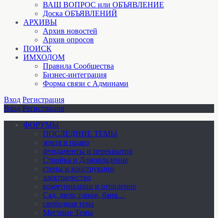
ВАШ ВОПРОС или ОБЪЯВЛЕНИЕ
Доска ОБЪЯВЛЕНИЙ
АРХИВЫ
Архив новостей
Архив опросов
ПОИСК
ИМХОДОМ
Правила Сообщества
Бизнес-интеграция
Форма связи с Админами
Вход
Регистрация
Вход
Регистрация
ФОРУМЫ
ПОСЛЕДНИЕ ТЕМЫ
земля и право
фундаменты и перекрытия
Стройка и Домовладение
стены и конструкции
электричество
коммуникации и отопление
Cад, двор, гараж, баня…
свободная тема
Местные Темы