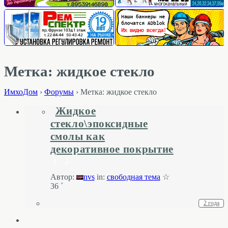
Метка: жидкое стекло
ИмхоДом
›
Форумы
›
Метка: жидкое стекло
Жидкое
стекло\эпоксидные
смолы как
декоративное покрытие
1
2
Автор:
nvs
in:
свободная тема
☆
36 ´
2 года