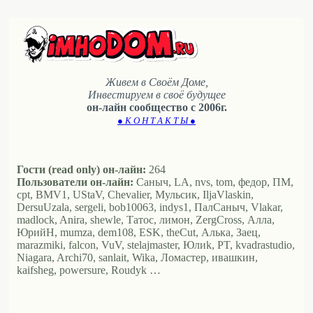
Живем в Своём Доме,
Инвестируем в своё будущее
он-лайн сообщество с 2006г.
● К О Н Т А К Т Ы ●
Гости (read only) он-лайн:
264
Пользователи он-лайн:
Саныч, LA, nvs, tom, федор, ПМ,
cpt, BMV1, UStaV, Chevalier, Мульсик, IljaVlaskin,
DersuUzala, sergeli, bob10063, indys1, ПалСаныч, Vlakar,
madlock, Anira, shewle, Татос, лимон, ZergCross, Алла,
ЮрийН, mumza, dem108, ESK, theCut, Алька, Заец,
marazmiki, falcon, VuV, stelajmaster, Юлиk, PT, kvadrastudio,
Niagara, Archi70, sanlait, Wika, Ломастер, ивашкин,
kaifsheg, powersure, Roudyk …