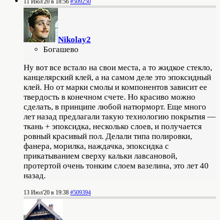
11 Июл'20 в 18:56
#509250
Nikolay2
Богашево
Ну вот все встало на свои места, а то жидкое стекло,
канцелярский клей, а на самом деле это эпоксидный
клей. Но от марки смолы и компонентов зависит ее
твердость в конечном счете. Но красиво можно
сделать, в принципе любой натюрморт. Еще много
лет назад предлагали такую технологию покрытия —
ткань + эпоксидка, несколько слоев, и получается
ровный красивый пол. Делали типа полировки,
фанера, морилка, наждачка, эпоксидка с
прикатыванием сверху кальки лавсановой,
протертой очень тонким слоем вазелина, это лет 40
назад.
13 Июл'20 в 19:38
#509394