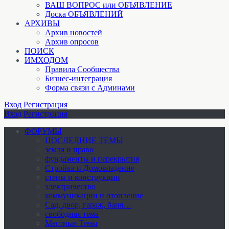
ВАШ ВОПРОС или ОБЪЯВЛЕНИЕ
Доска ОБЪЯВЛЕНИЙ
АРХИВЫ
Архив новостей
Архив опросов
ПОИСК
ИМХОДОМ
Правила Сообщества
Бизнес-интеграция
Форма связи с Админами
Вход
Регистрация
Вход
Регистрация
ФОРУМЫ
ПОСЛЕДНИЕ ТЕМЫ
земля и право
фундаменты и перекрытия
Стройка и Домовладение
стены и конструкции
электричество
коммуникации и отопление
Cад, двор, гараж, баня…
свободная тема
Местные Темы