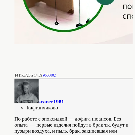
14 Июл'23 в 14:59
#568002
scaner1981
Кафтанчиково
По работе с эпоксидкой — дофига нюансов. Без
опыта — первые изделия пойдут в брак т.к. будут и
пузыри воздуха, и пыль, брак, закипевшая или