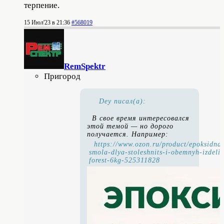
терпение.
15 Июл'23 в 21:36
#568019
RemSpektr
Пригород
Dey писал(а):
В свое время интересовался
этой темой — но дорого
получается. Например:
https://www.ozon.ru/product/epoksidna
smola-dlya-stoleshnits-i-obemnyh-izdeliy
forest-6kg-525311828