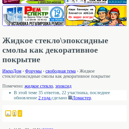
Жидкое стекло\эпоксидные
смолы как декоративное
покрытие
ИмхоДом
›
Форумы
›
свободная тема
›
Жидкое
стекло\эпоксидные смолы как декоративное покрытие
Помечено:
жидкое стекло
,
эпоксид
В этой теме 35 ответов, 22 участника, последнее
обновление
2 года
сделано
Ломастер
.
←
1
2